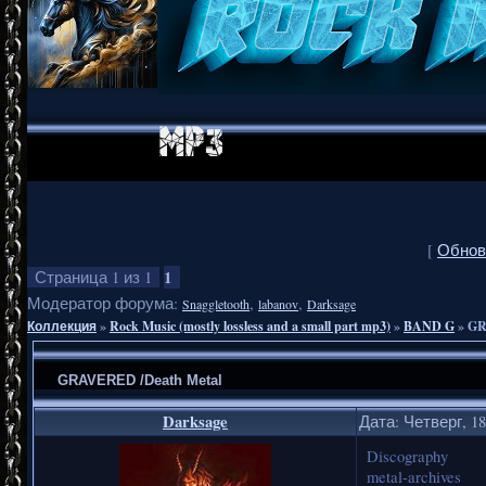
[
Обнов
1
Страница
1
из
1
Модератор форума:
,
,
Snaggletooth
labanov
Darksage
Коллекция
»
Rock Music (mostly lossless and a small part mp3)
»
BAND G
»
GR
GRAVERED /Death Metal
Darksage
Дата: Четверг, 18
Discography
metal-archives