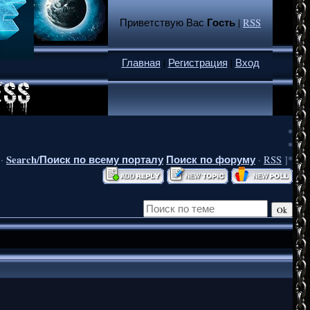
Гость
Приветствую Вас
|
RSS
Главная
|
Регистрация
|
Вход
*
*
Search/Поиск по всему порталу
Поиск по форуму
·
·
RSS
]*