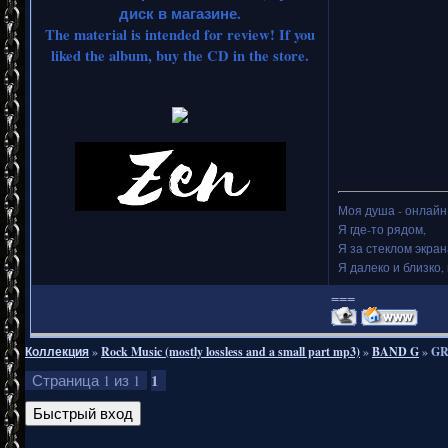
диск в магазине.
The material is intended for review! If you
liked the album, buy the CD in the store.
Моя душа - онлайн.
Я где-то рядом,
Я за стеклом экран
Я далеко и близко, 
===
Коллекция
»
Rock Music (mostly lossless and a small part mp3)
»
BAND G
»
GR
1
Страница
1
из
1