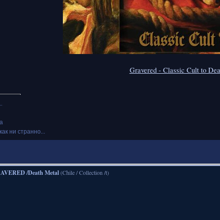
Gravered - Classic Cult to De
.
а
как ни странно...
AVERED /Death Metal
(Chile / Collection /t)