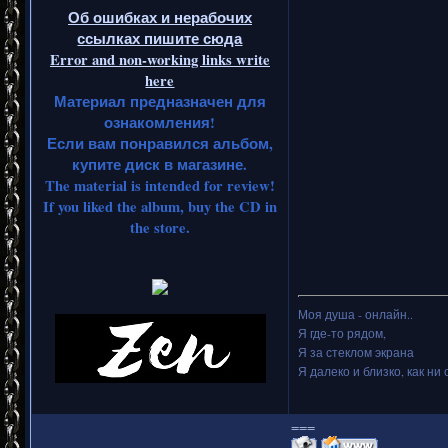
Об ошибках и нерабочих
ссылках пишите сюда
Error and non-working links write
here
Материал предназначен для
ознакомления!
Если вам понравился альбом,
купите диск в магазине.
The material is intended for review!
If you liked the album, buy the CD in
the store.
Моя душа - онлайн..
Я где-то рядом,
Я за стеклом экрана
Я далеко и близко, как ни 
===