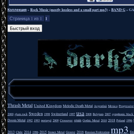
Коллекция
»
Rock Music (mostly lossless and a small part mp3)
»
BAND G
»
GA
1
Страница
1
из
1
Thrash Metal
United Kingdom
Melodic Death Metal
Argentīnā
Mexico
Progressive
usa
Sweden
Switzerland
2000
glam rock
1998
1997
2008
Belgium
2007
symphonic black
Doom Metal
spain
2018
1992
1993
portugal
2009
Crossover
Gothic Metal
2010
Poland
1996
mp3
2013
2014
2015
2016
fi
Chile
1986
Stoner Metal
Groove
Russian Federation