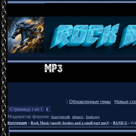
[
Обновленные темы
·
Новые со
1
Страница
1
из
1
Модератор форума:
,
,
Snaggletooth
labanov
Darksage
Коллекция
»
Rock Music (mostly lossless and a small part mp3)
»
BAND G
»
GA