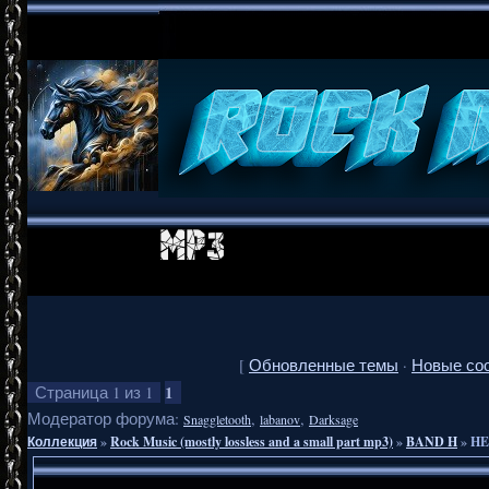
[
Обновленные темы
·
Новые со
1
Страница
1
из
1
Модератор форума:
,
,
Snaggletooth
labanov
Darksage
Коллекция
»
Rock Music (mostly lossless and a small part mp3)
»
BAND H
»
HE