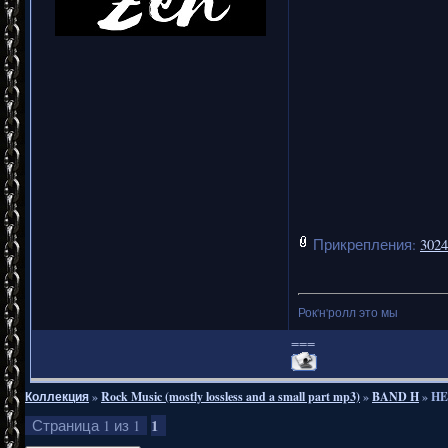
Прикрепления:
3024
Рок'н'ролл это мы
===
Коллекция
»
Rock Music (mostly lossless and a small part mp3)
»
BAND H
»
HE
1
Страница
1
из
1