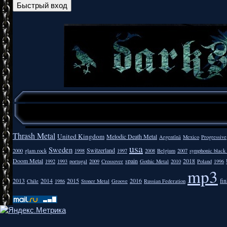
Thrash Metal
United Kingdom
Melodic Death Metal
Argentīnā
Mexico
Progressive
usa
Sweden
Switzerland
2000
glam rock
1998
1997
2008
Belgium
2007
symphonic black
Doom Metal
spain
2018
1992
1993
portugal
2009
Crossover
Gothic Metal
2010
Poland
1996
mp3
2013
2014
2015
2016
fi
Chile
1986
Stoner Metal
Groove
Russian Federation