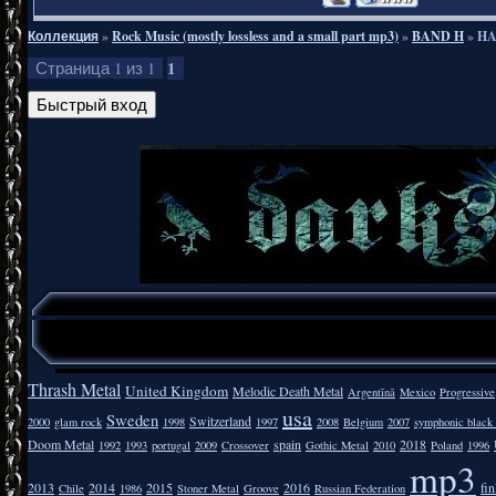
Коллекция
»
Rock Music (mostly lossless and a small part mp3)
»
BAND H
»
HA
1
Страница
1
из
1
Thrash Metal
United Kingdom
Melodic Death Metal
Argentīnā
Mexico
Progressive
usa
Sweden
Switzerland
2000
glam rock
1998
1997
2008
Belgium
2007
symphonic black
Doom Metal
spain
2018
1992
1993
portugal
2009
Crossover
Gothic Metal
2010
Poland
1996
mp3
2013
2014
2015
2016
fi
Chile
1986
Stoner Metal
Groove
Russian Federation