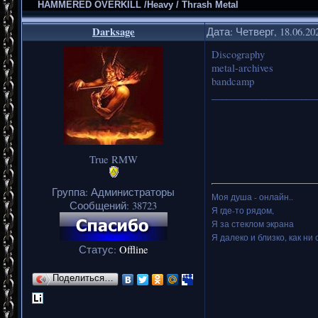
HAMMERED OVERKILL /Heavy / Thrash Metal
Darksage
Дата: Четверг, 18.06.20
Discography
metal-archives
bandcamp
_____________________
True RMW
Группа: Администраторы
Моя душа - онлайн..
Сообщений:
38723
Я где-то рядом,
Я за стеклом экрана
Я далеко и близко, как ни 
Статус:
Offline
Поделиться…