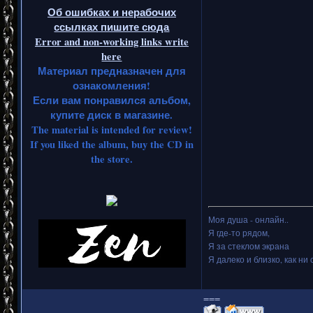
Об ошибках и нерабочих
ссылках пишите сюда
Error and non-working links write
here
Материал предназначен для
ознакомления!
Если вам понравился альбом,
купите диск в магазине.
The material is intended for review!
If you liked the album, buy the CD in
the store.
Моя душа - онлайн..
Я где-то рядом,
Я за стеклом экрана
Я далеко и близко, как ни 
===