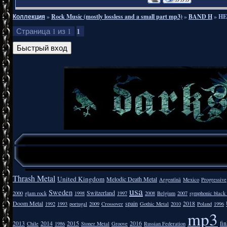
Коллекция
»
Rock Music (mostly lossless and a small part mp3)
»
BAND H
»
HE
1
Страница
1
из
1
Thrash Metal
United Kingdom
Melodic Death Metal
Argentīnā
Mexico
Progressive
usa
Sweden
Switzerland
2000
glam rock
1998
1997
2008
Belgium
2007
symphonic black
Doom Metal
spain
2018
1992
1993
portugal
2009
Crossover
Gothic Metal
2010
Poland
1996
mp3
2013
2014
2015
2016
fi
Chile
1986
Stoner Metal
Groove
Russian Federation