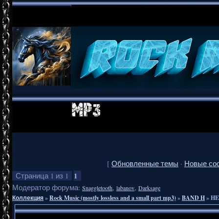
[
Обновленные темы
·
Новые со
1
Страница
1
из
1
Модератор форума:
,
,
Snaggletooth
labanov
Darksage
Коллекция
»
Rock Music (mostly lossless and a small part mp3)
»
BAND H
»
HE