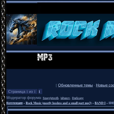
[
Обновленные темы
·
Новые со
1
Страница
1
из
1
Модератор форума:
,
,
Snaggletooth
labanov
Darksage
Коллекция
»
Rock Music (mostly lossless and a small part mp3)
»
BAND I
»
IDE