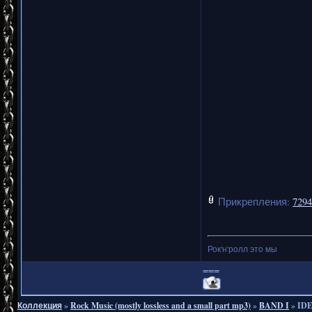
Прикрепления:
7294
Рок'н'ролл это мы
===
Коллекция
»
Rock Music (mostly lossless and a small part mp3)
»
BAND I
»
IDE