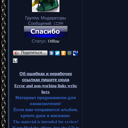
Группа: Модераторы
Сообщений:
12299
Статус:
Offline
Поделиться…
Об ошибках и нерабочих
ссылках пишите сюда
Error and non-working links write
here
Материал предназначен для
ознакомления!
Если вам понравился альбом,
купите диск в магазине.
The material is intended for review!
If you liked the album, buy the CD in