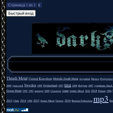
1
Страница
1
из
1
Thrash Metal
United Kingdom
Melodic Death Metal
Argentīnā
Mexico
Progressive
usa
Sweden
Switzerland
2000
glam rock
1998
1997
2008
Belgium
2007
symphonic black
Doom Metal
spain
2018
1992
1993
portugal
2009
Crossover
Gothic Metal
2010
Poland
1996
mp3
2013
2014
2015
2016
fi
Chile
1986
Stoner Metal
Groove
Russian Federation