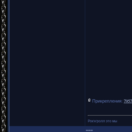
Прикрепления:
7957
Рок'н'ролл это мы
===