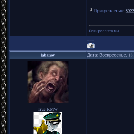
Прикрепления:
8922
Рок'н'ролл это мы
===
labanov
Дата: Воскресенье, 18.
True RMW