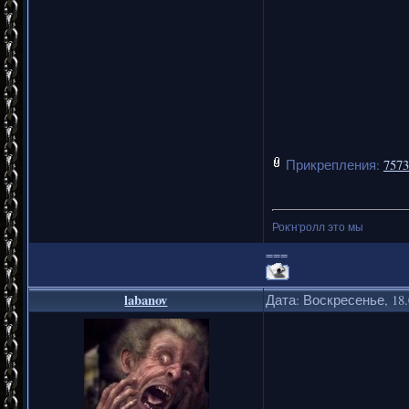
Прикрепления:
7573
Рок'н'ролл это мы
===
labanov
Дата: Воскресенье, 18.