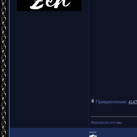
Прикрепления:
4147
Рок'н'ролл это мы
===