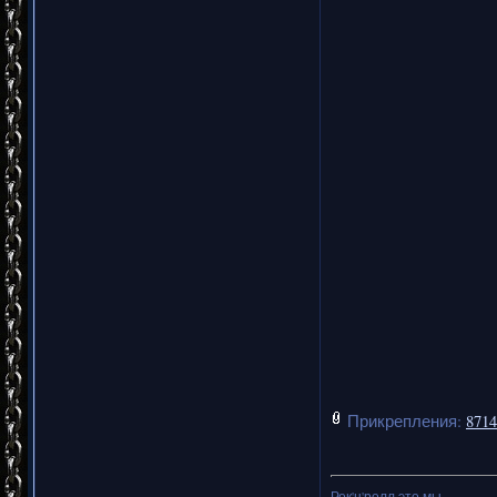
Прикрепления:
8714
Рок'н'ролл это мы