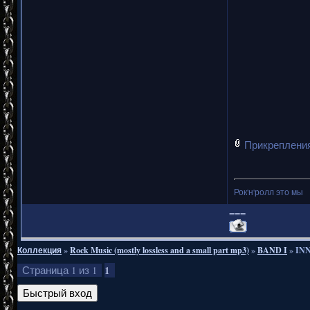
Прикреплени
Рок'н'ролл это мы
===
Коллекция
»
Rock Music (mostly lossless and a small part mp3)
»
BAND I
»
INN
1
Страница
1
из
1