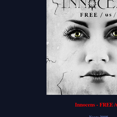
Innocens - FREE /
Year: 2008