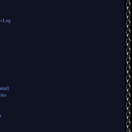
e+Log
ntal]
ies
n