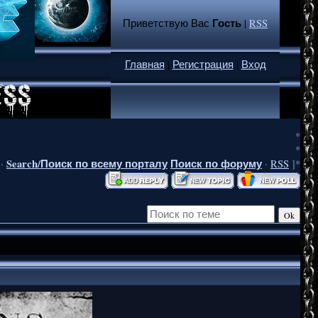
Гость
Приветствую Вас
|
RSS
Главная
|
Регистрация
|
Вход
*
*
Search/Поиск по всему порталу
Поиск по форуму
·
·
RSS
]*