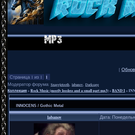
[
Обнов
1
Страница
1
из
1
Модератор форума:
,
,
Snaggletooth
labanov
Darksage
Коллекция
»
Rock Music (mostly lossless and a small part mp3)
»
BAND I
»
INN
INNOCENS / Gothic Metal
labanov
Дата: Понедельни