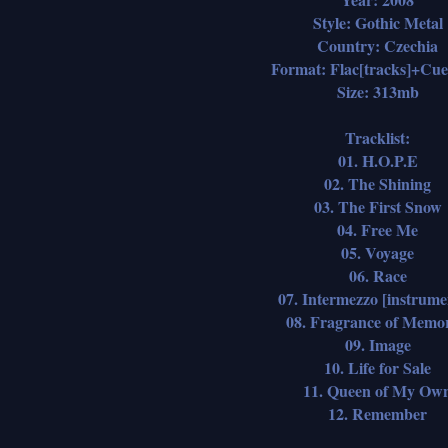
Style: Gothic Metal
Country: Czechia
Format: Flac[tracks]+Cu
Size: 313mb
Tracklist:
01. H.O.P.E
02. The Shining
03. The First Snow
04. Free Me
05. Voyage
06. Race
07. Intermezzo [instrume
08. Fragrance of Memor
09. Image
10. Life for Sale
11. Queen of My Ow
12. Remember