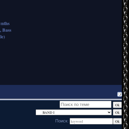
ynths
, Bass
le)
Поиск: