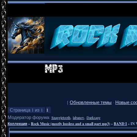
[
Обновленные темы
·
Новые со
1
Страница
1
из
1
Модератор форума:
,
,
Snaggletooth
labanov
Darksage
Коллекция
»
Rock Music (mostly lossless and a small part mp3)
»
BAND I
»
IN 