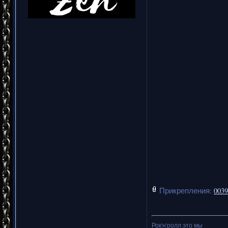
Прикрепления:
0039
Рок'н'ролл это мы