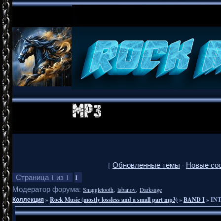
[
Обновленные темы
·
Новые со
1
Страница
1
из
1
Модератор форума:
,
,
Snaggletooth
labanov
Darksage
Коллекция
»
Rock Music (mostly lossless and a small part mp3)
»
BAND I
»
INT