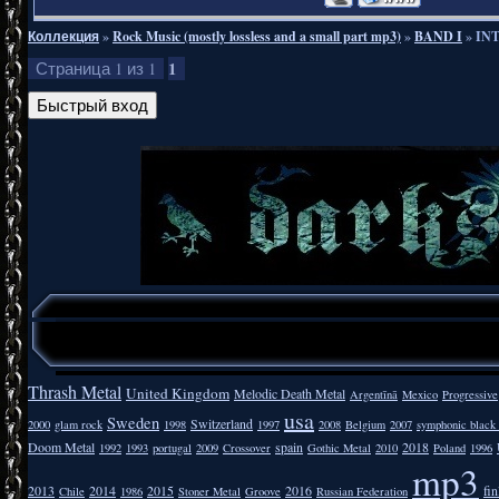
Коллекция
»
Rock Music (mostly lossless and a small part mp3)
»
BAND I
»
INT
1
Страница
1
из
1
Thrash Metal
United Kingdom
Melodic Death Metal
Argentīnā
Mexico
Progressive
usa
Sweden
Switzerland
2000
glam rock
1998
1997
2008
Belgium
2007
symphonic black
Doom Metal
spain
2018
1992
1993
portugal
2009
Crossover
Gothic Metal
2010
Poland
1996
mp3
2013
2014
2015
2016
fi
Chile
1986
Stoner Metal
Groove
Russian Federation