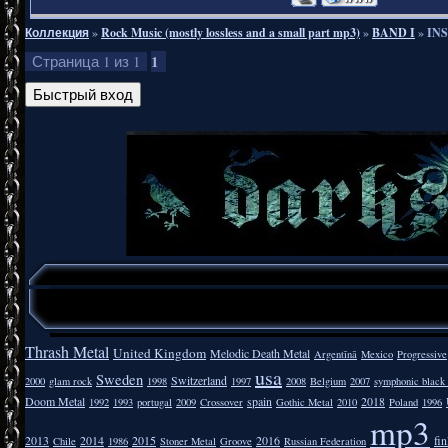
Коллекция
»
Rock Music (mostly lossless and a small part mp3)
»
BAND I
»
INS
1
Страница
1
из
1
Thrash Metal
United Kingdom
Melodic Death Metal
Argentīnā
Mexico
Progressive
usa
Sweden
Switzerland
2000
glam rock
1998
1997
2008
Belgium
2007
symphonic black
Doom Metal
spain
2018
1992
1993
portugal
2009
Crossover
Gothic Metal
2010
Poland
1996
mp3
2013
2014
2015
2016
fi
Chile
1986
Stoner Metal
Groove
Russian Federation