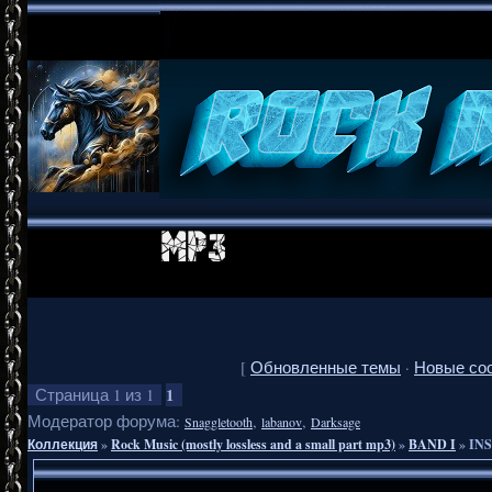
[
Обновленные темы
·
Новые со
1
Страница
1
из
1
Модератор форума:
,
,
Snaggletooth
labanov
Darksage
Коллекция
»
Rock Music (mostly lossless and a small part mp3)
»
BAND I
»
INS