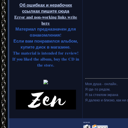
Об ошибках и нерабочих
ссылках пишите сюда
Error and non-working links write
here
Материал предназначен для
ознакомления!
Если вам понравился альбом,
купите диск в магазине.
The material is intended for review!
If you liked the album, buy the CD in
the store.
Моя душа - онлайн..
Я где-то рядом,
Я за стеклом экрана
Я далеко и близко, как ни 
===