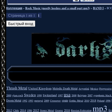
Коллекция
»
Rock Music (mostly lossless and a small part mp3)
»
BAND I
»
ICO
1
Страница
1
из
1
Thrash Metal
United Kingdom
Melodic Death Metal
Argentīnā
Mexico
Progressive
usa
Sweden
Switzerland
2000
glam rock
1998
1997
2008
Belgium
2007
symphonic black
Doom Metal
spain
2018
1992
1993
portugal
2009
Crossover
Gothic Metal
2010
Poland
1996
mp3
2013
2014
2015
2016
fi
Chile
1986
Stoner Metal
Groove
Russian Federation