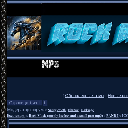
[
Обновленные темы
·
Новые со
1
Страница
1
из
1
Модератор форума:
,
,
Snaggletooth
labanov
Darksage
Коллекция
»
Rock Music (mostly lossless and a small part mp3)
»
BAND I
»
ICO