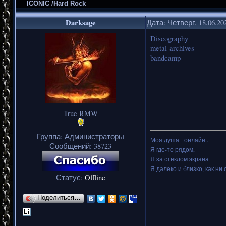
ICONIC /Hard Rock
Darksage
Дата: Четверг, 18.06.20
Discography
metal-archives
bandcamp
_____________________
True RMW
Группа: Администраторы
Моя душа - онлайн..
Сообщений:
38723
Я где-то рядом,
Я за стеклом экрана
Я далеко и близко, как ни 
Статус:
Offline
Поделиться…