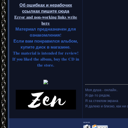
Об ошибках и нерабочих
ссылках пишите сюда
Error and non-working links write
here
Материал предназначен для
ознакомления!
Если вам понравился альбом,
купите диск в магазине.
The material is intended for review!
If you liked the album, buy the CD in
the store.
Моя душа - онлайн..
Я где-то рядом,
Я за стеклом экрана
Я далеко и близко, как ни 
===