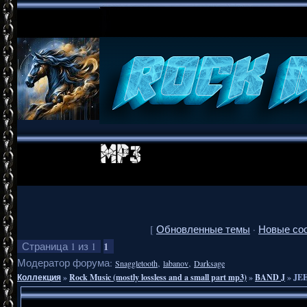
[
Обновленные темы
·
Новые со
1
Страница
1
из
1
Модератор форума:
,
,
Snaggletooth
labanov
Darksage
Коллекция
»
Rock Music (mostly lossless and a small part mp3)
»
BAND J
»
JEE