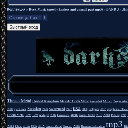
Коллекция
»
Rock Music (mostly lossless and a small part mp3)
»
BAND J
»
JEE
1
Страница
1
из
1
Thrash Metal
United Kingdom
Melodic Death Metal
Argentīnā
Mexico
Progressive
usa
Sweden
Switzerland
2000
glam rock
1998
1997
2008
Belgium
2007
symphonic black
Doom Metal
spain
2018
1992
1993
portugal
2009
Crossover
Gothic Metal
2010
Poland
1996
mp3
2013
2014
2015
2016
fi
Chile
1986
Stoner Metal
Groove
Russian Federation