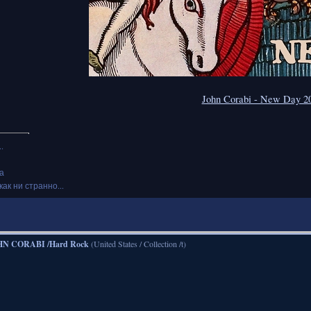
John Corabi - New Day 2
.
а
как ни странно...
HN CORABI /Hard Rock
(United States / Collection /t)