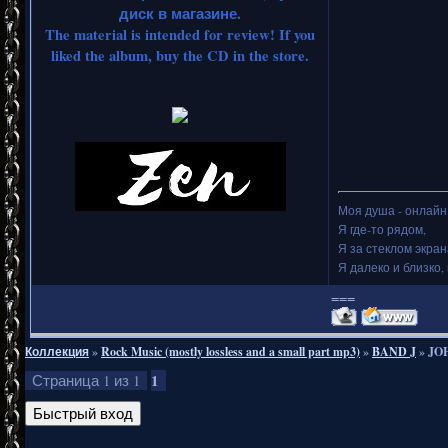
диск в магазине.
The material is intended for review! If you
liked the album, buy the CD in the store.
Моя душа - онлайн.
Я где-то рядом,
Я за стеклом экран
Я далеко и близко, 
===
Коллекция
»
Rock Music (mostly lossless and a small part mp3)
»
BAND J
»
JO
1
Страница
1
из
1