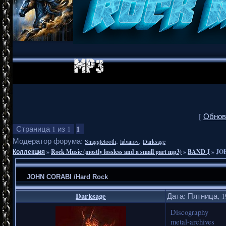
[
Обнов
1
Страница
1
из
1
Модератор форума:
,
,
Snaggletooth
labanov
Darksage
Коллекция
»
Rock Music (mostly lossless and a small part mp3)
»
BAND J
»
JO
JOHN CORABI /Hard Rock
Darksage
Дата: Пятница, 1
Discography
metal-archives