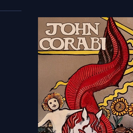
___________