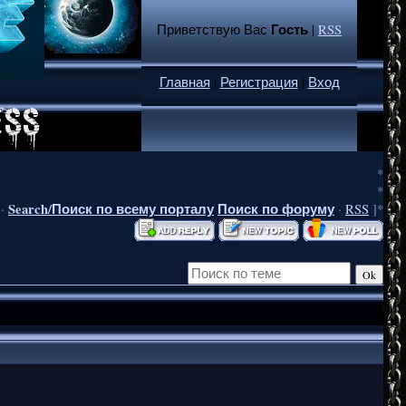
Гость
Приветствую Вас
|
RSS
Главная
|
Регистрация
|
Вход
*
*
Search/Поиск по всему порталу
Поиск по форуму
·
·
RSS
]*