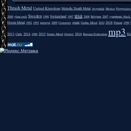
Thrash Metal
United Kingdom
Melodic Death Metal
Argentīnā
Mexico
Progressive
usa
Sweden
Switzerland
2000
glam rock
1998
1997
2008
Belgium
2007
symphonic black
Doom Metal
spain
2018
1992
1993
portugal
2009
Crossover
Gothic Metal
2010
Poland
1996
mp3
2013
2014
2015
2016
fi
Chile
1986
Stoner Metal
Groove
Russian Federation