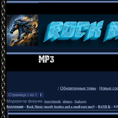
[
Обновленные темы
·
Новые со
1
Страница
1
из
1
Модератор форума:
,
,
Snaggletooth
labanov
Darksage
Коллекция
»
Rock Music (mostly lossless and a small part mp3)
»
BAND K
»
KI