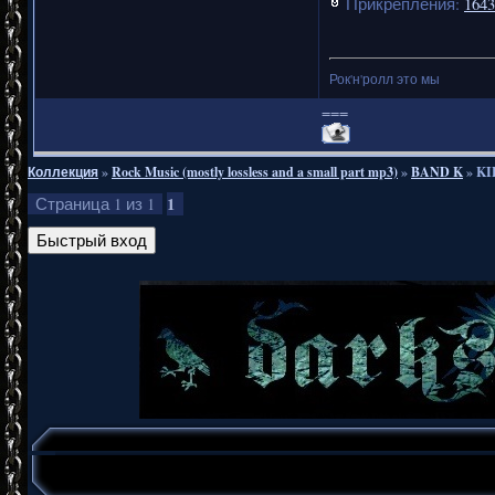
Прикрепления:
1643
Рок'н'ролл это мы
===
Коллекция
»
Rock Music (mostly lossless and a small part mp3)
»
BAND K
»
KI
1
Страница
1
из
1