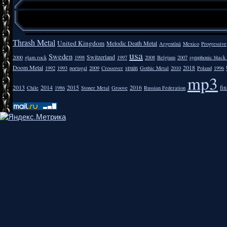
Thrash Metal
United Kingdom
Melodic Death Metal
Argentīnā
Mexico
Progressive
usa
Sweden
Switzerland
2000
glam rock
1998
1997
2008
Belgium
2007
symphonic black
Doom Metal
spain
2018
1992
1993
portugal
2009
Crossover
Gothic Metal
2010
Poland
1996
mp3
2013
2014
2015
2016
fi
Chile
1986
Stoner Metal
Groove
Russian Federation