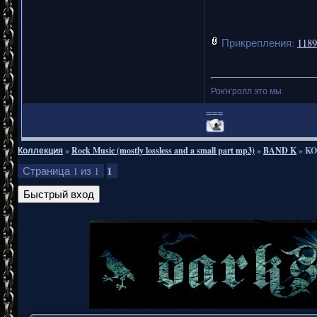
Прикрепления:
1189
Рок'н'ролл это мы
===
Коллекция
»
Rock Music (mostly lossless and a small part mp3)
»
BAND K
»
KO
1
Страница
1
из
1