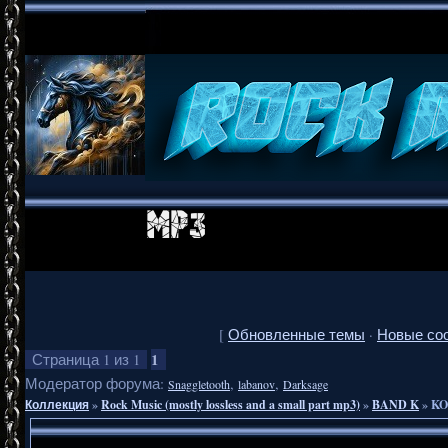
[
Обновленные темы
·
Новые со
1
Страница
1
из
1
Модератор форума:
,
,
Snaggletooth
labanov
Darksage
Коллекция
»
Rock Music (mostly lossless and a small part mp3)
»
BAND K
»
KO