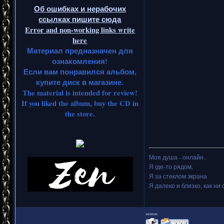
Об ошибках и нерабочих
ссылках пишите сюда
Error and non-working links write
here
Материал предназначен для
ознакомления!
Если вам понравился альбом,
купите диск в магазине.
The material is intended for review!
If you liked the album, buy the CD in
the store.
Моя душа - онлайн..
Я где-то рядом,
Я за стеклом экрана
Я далеко и близко, как ни 
===