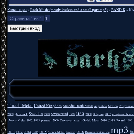
Коллекция
»
Rock Music (mostly lossless and a small part mp3)
»
BAND K
»
KA
1
Страница
1
из
1
Thrash Metal
United Kingdom
Melodic Death Metal
Argentīnā
Mexico
Progressive
usa
Sweden
Switzerland
2000
glam rock
1998
1997
2008
Belgium
2007
symphonic black
Doom Metal
spain
2018
1992
1993
portugal
2009
Crossover
Gothic Metal
2010
Poland
1996
mp3
2013
2014
2015
2016
fi
Chile
1986
Stoner Metal
Groove
Russian Federation