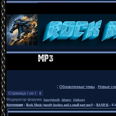
[
Обновленные темы
·
Новые со
1
Страница
1
из
1
Модератор форума:
,
,
Snaggletooth
labanov
Darksage
Коллекция
»
Rock Music (mostly lossless and a small part mp3)
»
BAND K
»
KA