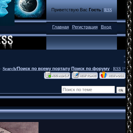
Гость
Приветствую Вас
|
RSS
Главная
|
Регистрация
|
Вход
*
*
Search/Поиск по всему порталу
Поиск по форуму
·
·
RSS
]*