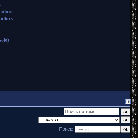
s
uitars
uitars
solo)
Поиск: