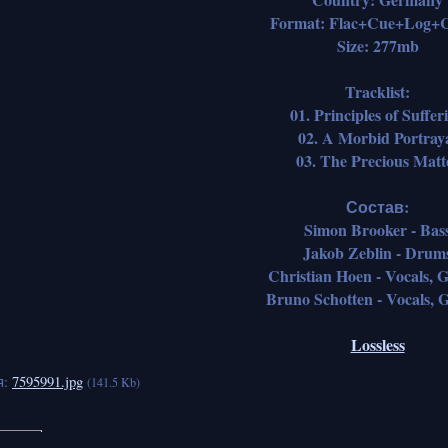
Format: Flac+Cue+Log+C
Size: 277mb
Tracklist:
01. Principles of Suffer
02. A Morbid Portray
03. The Precious Matt
Состав:
Simon Brooker - Bas
Jakob Zeblin - Drum
Christian Hoen - Vocals, G
Bruno Schotten - Vocals, G
Lossless
я:
7595991.jpg
(141.5 Kb)