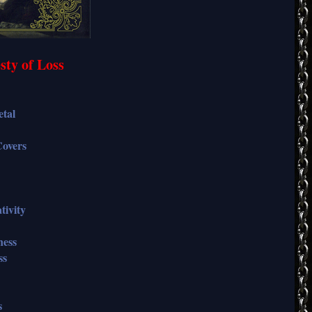
ty of Loss
tal
overs
tivity
ness
ss
s