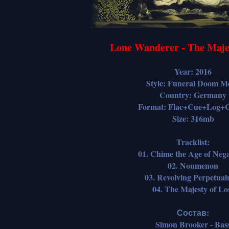
Lone Wanderer - The Majes
Year: 2016
Style: Funeral Doom Me
Country: Germany
Format: Flac+Cue+Log+C
Size: 316mb
Tracklist:
01. Chime the Age of Nega
02. Noumenon
03. Revolving Perpetual
04. The Majesty of Lo
Состав:
Simon Brooker - Bas