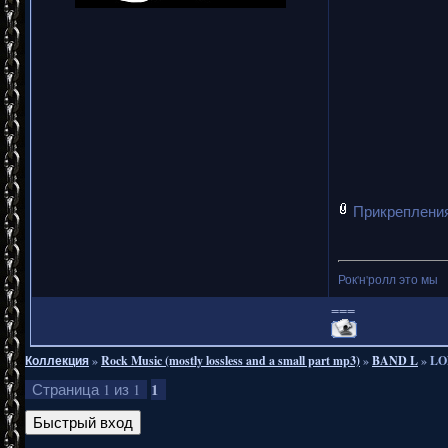
Прикреплени
Рок'н'ролл это мы
===
Коллекция
»
Rock Music (mostly lossless and a small part mp3)
»
BAND L
»
LO
1
Страница
1
из
1