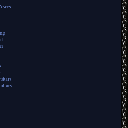
overs
ing
al
er
s
s
uitars
uitars