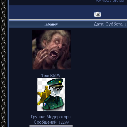
Рок'н'ролл это мы
===
labanov
Дата: Суббота, 1
True RMW
Группа: Модераторы
Сообщений:
12299