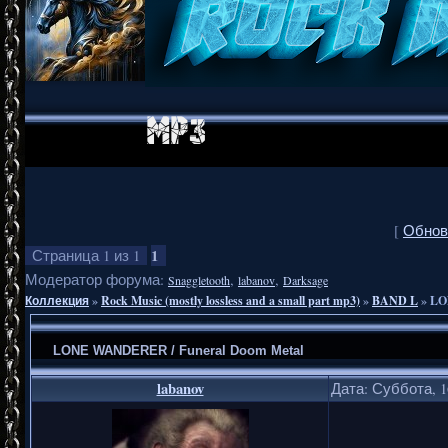
[
Обнов
1
Страница
1
из
1
Модератор форума:
,
,
Snaggletooth
labanov
Darksage
Коллекция
»
Rock Music (mostly lossless and a small part mp3)
»
BAND L
»
LO
LONE WANDERER / Funeral Doom Metal
labanov
Дата: Суббота, 1