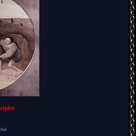
ciples
tal