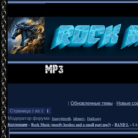
[
Обновленные темы
·
Новые со
1
Страница
1
из
1
Модератор форума:
,
,
Snaggletooth
labanov
Darksage
Коллекция
»
Rock Music (mostly lossless and a small part mp3)
»
BAND L
»
LA