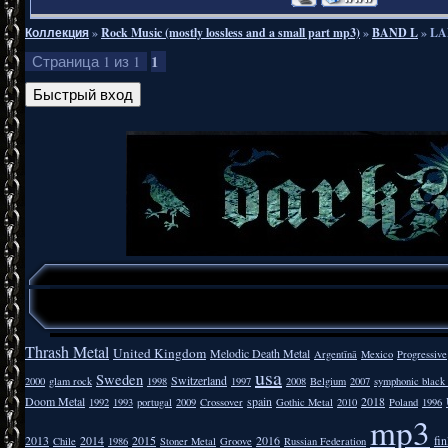
Коллекция
»
Rock Music (mostly lossless and a small part mp3)
»
BAND L
»
LA
1
Страница
1
из
1
Thrash Metal
United Kingdom
Melodic Death Metal
Argentīnā
Mexico
Progressive
usa
Sweden
Switzerland
2000
glam rock
1998
1997
2008
Belgium
2007
symphonic black
Doom Metal
spain
2018
1992
1993
portugal
2009
Crossover
Gothic Metal
2010
Poland
1996
mp3
2013
2014
2015
2016
fi
Chile
1986
Stoner Metal
Groove
Russian Federation