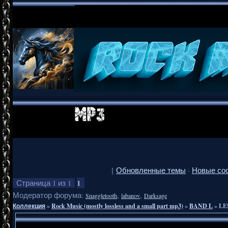
[
Обновленные темы
·
Новые со
1
Страница
1
из
1
Модератор форума:
,
,
Snaggletooth
labanov
Darksage
Коллекция
»
Rock Music (mostly lossless and a small part mp3)
»
BAND L
»
LE