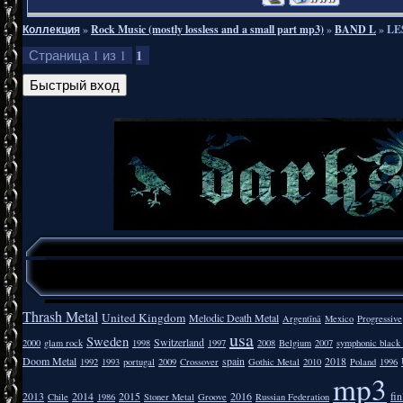
Коллекция
»
Rock Music (mostly lossless and a small part mp3)
»
BAND L
»
LE
1
Страница
1
из
1
Thrash Metal
United Kingdom
Melodic Death Metal
Argentīnā
Mexico
Progressive
usa
Sweden
Switzerland
2000
glam rock
1998
1997
2008
Belgium
2007
symphonic black
Doom Metal
spain
2018
1992
1993
portugal
2009
Crossover
Gothic Metal
2010
Poland
1996
mp3
2013
2014
2015
2016
fi
Chile
1986
Stoner Metal
Groove
Russian Federation