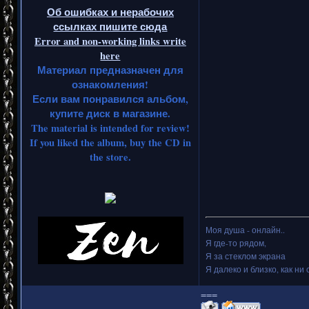
Об ошибках и нерабочих
ссылках пишите сюда
Error and non-working links write
here
Материал предназначен для
ознакомления!
Если вам понравился альбом,
купите диск в магазине.
The material is intended for review!
If you liked the album, buy the CD in
the store.
Моя душа - онлайн..
Я где-то рядом,
Я за стеклом экрана
Я далеко и близко, как ни 
===