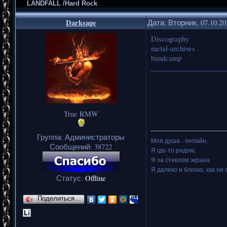
LANDFALL /Hard Rock
Darksage
Дата: Вторник, 07.10.2
Discography
metal-archives
bandcamp
_____________________
True RMW
Группа: Администраторы
Моя душа - онлайн..
Сообщений:
38722
Я где-то рядом,
Я за стеклом экрана
Я далеко и близко, как ни 
Статус:
Offline
Поделиться…