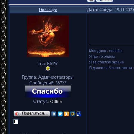
Darksage
Дата: Среда, 19.11.202
Моя душа - онлайн..
Я где-то рядом,
Я за стеклом экрана
True RMW
Я далеко и близко, как ни 
Группа: Администраторы
Сообщений:
38722
Статус:
Offline
Поделиться…