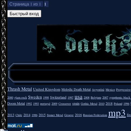
1
Страница
1
из
1
Thrash Metal
United Kingdom
Melodic Death Metal
Argentīnā
Mexico
Progressive
usa
Sweden
Switzerland
2000
glam rock
1998
1997
2008
Belgium
2007
symphonic black
Doom Metal
spain
2018
1992
1993
portugal
2009
Crossover
Gothic Metal
2010
Poland
1996
mp3
2013
2014
2015
2016
fi
Chile
1986
Stoner Metal
Groove
Russian Federation