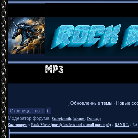
[
Обновленные темы
·
Новые со
1
Страница
1
из
1
Модератор форума:
,
,
Snaggletooth
labanov
Darksage
Коллекция
»
Rock Music (mostly lossless and a small part mp3)
»
BAND L
»
LA