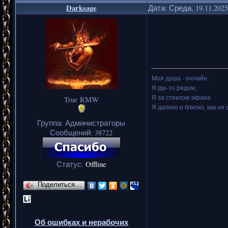
Darksage
Дата: Среда, 19.11.202
Моя душа - онлайн..
Я где-то рядом,
Я за стеклом экрана
True RMW
Я далеко и близко, как ни 
Группа: Администраторы
Сообщений:
38722
Статус:
Offline
Поделиться…
Об ошибках и нерабочих