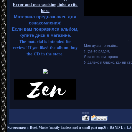
Error and non-working links write
here
Материал предназначен для
ознакомления!
Если вам понравился альбом,
купите диск в магазине.
The material is intended for
Моя душа - онлайн..
review! If you liked the album, buy
Я где-то рядом,
the CD in the store.
Я за стеклом экрана
Я далеко и близко, как ни стр
===
Коллекция
»
Rock Music (mostly lossless and a small part mp3)
»
BAND L
»
LA