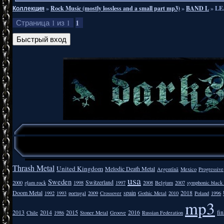
Коллекция
»
Rock Music (mostly lossless and a small part mp3)
»
BAND L
»
LE
1
Страница
1
из
1
Thrash Metal
United Kingdom
Melodic Death Metal
Argentīnā
Mexico
Progressive
usa
Sweden
Switzerland
2000
glam rock
1998
1997
2008
Belgium
2007
symphonic black
Doom Metal
spain
2018
1992
1993
portugal
2009
Crossover
Gothic Metal
2010
Poland
1996
mp3
2013
2014
2015
2016
fi
Chile
1986
Stoner Metal
Groove
Russian Federation