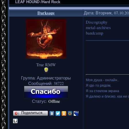
LEAF HOUND /Hard Rock
Darksage
Дата: Вторник, 07.10.2
Discography
metal-archives
bandcamp
_____________________
True RMW
Группа: Администраторы
Моя душа - онлайн..
Сообщений:
38722
Я где-то рядом,
Я за стеклом экрана
Я далеко и близко, как ни 
Статус:
Offline
Поделиться…