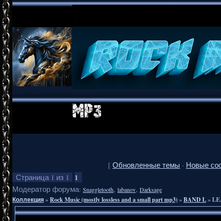
[
Обновленные темы
·
Новые со
1
Страница
1
из
1
Модератор форума:
,
,
Snaggletooth
labanov
Darksage
Коллекция
»
Rock Music (mostly lossless and a small part mp3)
»
BAND L
»
LE