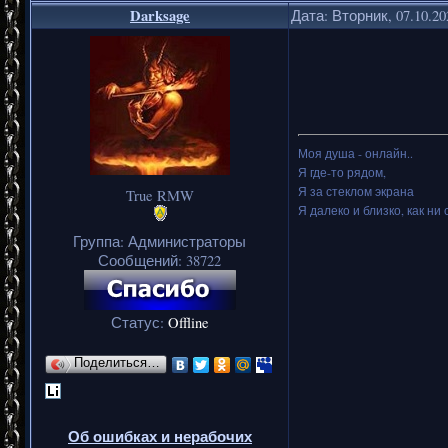
Darksage
Дата: Вторник, 07.10.2
Моя душа - онлайн..
Я где-то рядом,
Я за стеклом экрана
True RMW
Я далеко и близко, как ни 
Группа: Администраторы
Сообщений:
38722
Статус:
Offline
Поделиться…
Об ошибках и нерабочих