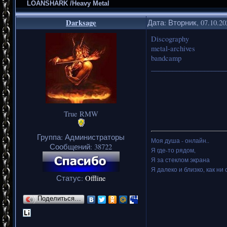
LOANSHARK /Heavy Metal
Darksage
Дата: Вторник, 07.10.2
Discography
metal-archives
bandcamp
_____________________
True RMW
Группа: Администраторы
Моя душа - онлайн..
Сообщений:
38722
Я где-то рядом,
Я за стеклом экрана
Я далеко и близко, как ни 
Статус:
Offline
Поделиться…