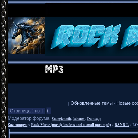
[
Обновленные темы
·
Новые со
1
Страница
1
из
1
Модератор форума:
,
,
Snaggletooth
labanov
Darksage
Коллекция
»
Rock Music (mostly lossless and a small part mp3)
»
BAND L
»
LO