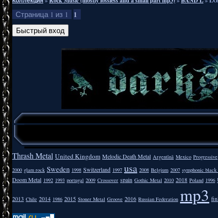
Коллекция
»
Rock Music (mostly lossless and a small part mp3)
»
BAND L
»
LO
1
Страница
1
из
1
Thrash Metal
United Kingdom
Melodic Death Metal
Argentīnā
Mexico
Progressive
usa
Sweden
Switzerland
2000
glam rock
1998
1997
2008
Belgium
2007
symphonic black
Doom Metal
spain
2018
1992
1993
portugal
2009
Crossover
Gothic Metal
2010
Poland
1996
mp3
2013
2014
2015
2016
fi
Chile
1986
Stoner Metal
Groove
Russian Federation