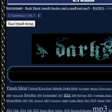
Коллекция
»
Rock Music (mostly lossless and a small part mp3)
»
BAND L
»
LA
1
Страница
1
из
1
Thrash Metal
United Kingdom
Melodic Death Metal
Argentīnā
Mexico
Progressive
usa
Sweden
Switzerland
2000
glam rock
1998
1997
2008
Belgium
2007
symphonic black
Doom Metal
spain
2018
1992
1993
portugal
2009
Crossover
Gothic Metal
2010
Poland
1996
mp3
2013
2014
2015
2016
fi
Chile
1986
Stoner Metal
Groove
Russian Federation