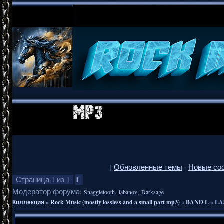
[
Обновленные темы
·
Новые со
1
Страница
1
из
1
Модератор форума:
,
,
Snaggletooth
labanov
Darksage
Коллекция
»
Rock Music (mostly lossless and a small part mp3)
»
BAND L
»
LA