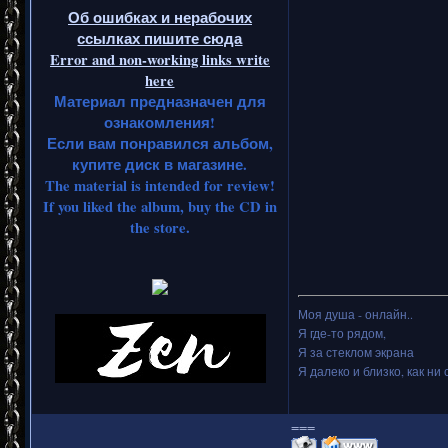
Об ошибках и нерабочих
ссылках пишите сюда
Error and non-working links write
here
Материал предназначен для
ознакомления!
Если вам понравился альбом,
купите диск в магазине.
The material is intended for review!
If you liked the album, buy the CD in
the store.
Моя душа - онлайн..
Я где-то рядом,
Я за стеклом экрана
Я далеко и близко, как ни 
===