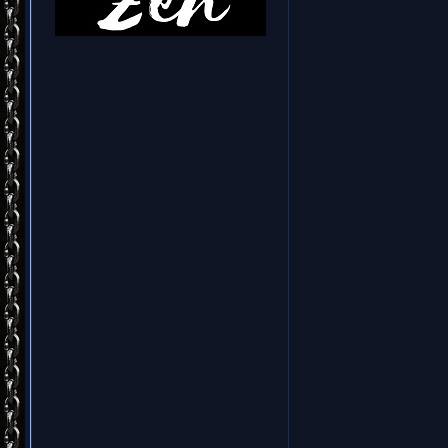
В 2004 го
МАЙКЛ ПИ
"Enter 
сред
синтезато
сочетаю
смешивает
Главная 
басов и 