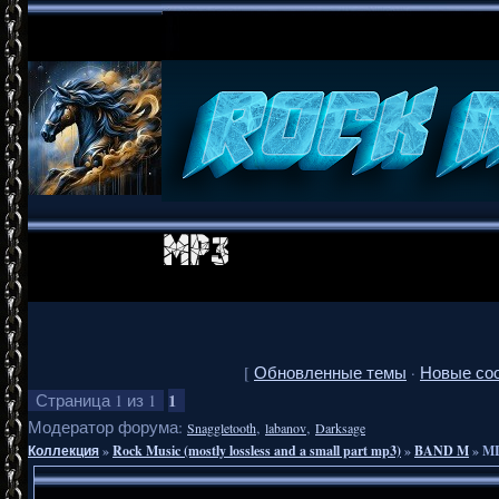
[
Обновленные темы
·
Новые со
1
Страница
1
из
1
Модератор форума:
,
,
Snaggletooth
labanov
Darksage
Коллекция
»
Rock Music (mostly lossless and a small part mp3)
»
BAND M
»
MI