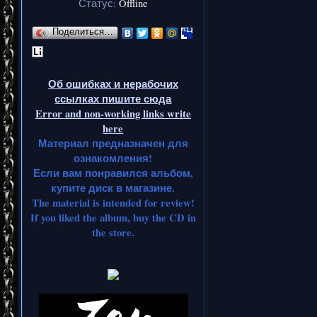
занимать
Статус:
Offline
Моцарта, 
Поделиться…
Мальмст
только 
Об ошибках и нерабочих
ссылках пишите сюда
Error and non-working links write
here
Материал предназначен для
ознакомления!
Он начал 
Если вам понравился альбом,
купите диск в магазине.
которы
The material is intended for review!
контакт с
If you liked the album, buy the CD in
the store.
котора