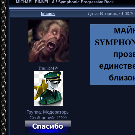
MICHAEL PINNELLA / Symphonic Progressive Rock
labanov
Дата: Вторник, 01.08.2
МАЙК
SYMPHONY
проз
единстве
True RMW
близо
элементов
Группа: Модераторы
Сообщений:
12299
Майкл ро