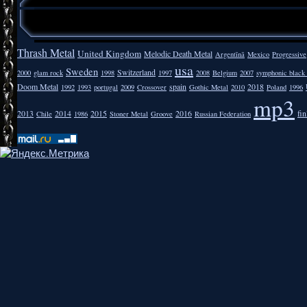
перешел л
пока я 
Thrash Metal
United Kingdom
Melodic Death Metal
Argentīnā
Mexico
Progressive
usa
Sweden
Switzerland
2000
glam rock
1998
1997
2008
Belgium
2007
symphonic black
Doom Metal
spain
2018
1992
1993
portugal
2009
Crossover
Gothic Metal
2010
Poland
1996
mp3
2013
2014
2015
2016
fi
Chile
1986
Stoner Metal
Groove
Russian Federation