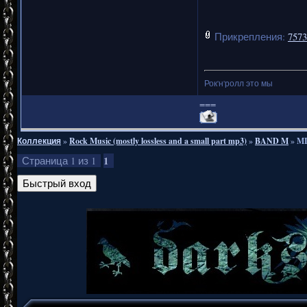
плоти и
навыки не
Прикрепления:
7573
способен
или 3 зве
Рок'н'ролл это мы
===
Коллекция
»
Rock Music (mostly lossless and a small part mp3)
»
BAND M
»
MI
Я считаю
1
Страница
1
из
1
нет, та
любого пр
Придется 