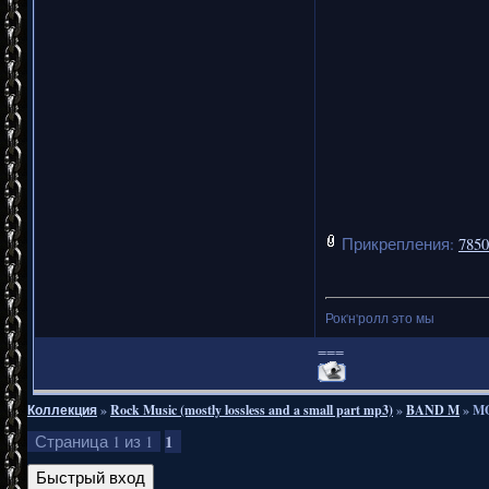
звуча
гитарны
версия 
джем-сей
альбом 
может зву
Прикрепления:
7850
но в
MORP
Рок'н'ролл это мы
===
Коллекция
»
Rock Music (mostly lossless and a small part mp3)
»
BAND M
»
MO
Рекомен
1
Страница
1
из
1
также люб