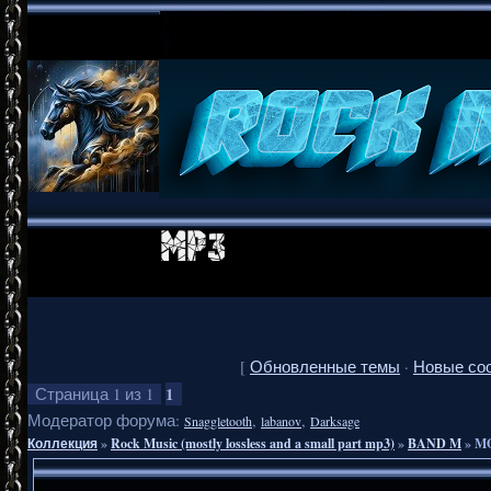
[
Обновленные темы
·
Новые со
1
Страница
1
из
1
Модератор форума:
,
,
Snaggletooth
labanov
Darksage
Коллекция
»
Rock Music (mostly lossless and a small part mp3)
»
BAND M
»
MO