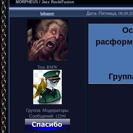
MORPHEUS / Jazz Rock/Fusion
labanov
Дата: Пятница, 08.09.2
Ос
расформи
True RMW
Групп
OPOSSUM,
возникли
связать
Группа: Модераторы
Сообщений:
12299
четверо хо