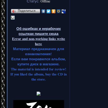
расп
Статус:
Offline
выпус
Поделиться…
название
немецкие с
Об ошибках и нерабочих
ссылках пишите сюда
К сожале
Error and non-working links write
here
результат
Материал предназначен для
ознакомления!
полтон
Если вам понравился альбом,
купите диск в магазине.
соста
The material is intended for review!
коллекци
If you liked the album, buy the CD in
the store.
переизд
мастер-
Каким бы