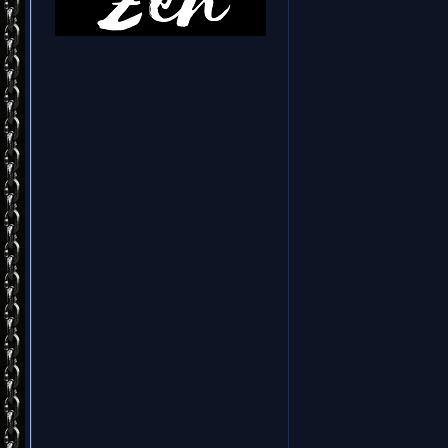
спустя вся
выпустил
Second". Г
саксофони
"Raben
альбом с
флейты, 
одним
частично 