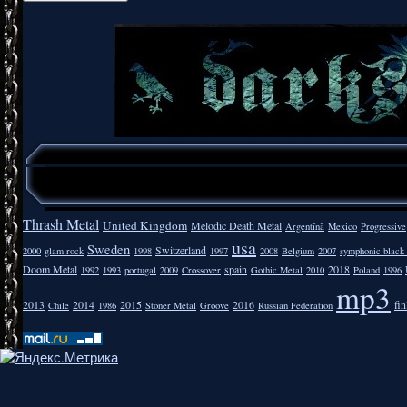
Thrash Metal
United Kingdom
Melodic Death Metal
Argentīnā
Mexico
Progressive
usa
Sweden
Switzerland
2000
glam rock
1998
1997
2008
Belgium
2007
symphonic black
Doom Metal
spain
2018
1992
1993
portugal
2009
Crossover
Gothic Metal
2010
Poland
1996
mp3
2013
2014
2015
2016
fi
Chile
1986
Stoner Metal
Groove
Russian Federation