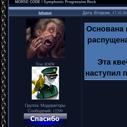
MORSE CODE / Symphonic Progressive Rock
labanov
Дата: Вторник, 17.10.2
Основана в
распущена
Эта кве
True RMW
наступил 
как 
психо
а
Группа: Модераторы
Сообщений:
12299
коллекц