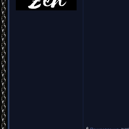
англий
MORSE CO
симфониче
(но и не 
три 