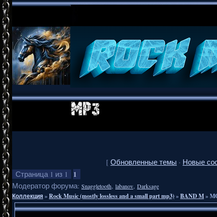
[
Обновленные темы
·
Новые со
1
Страница
1
из
1
Модератор форума:
,
,
Snaggletooth
labanov
Darksage
Коллекция
»
Rock Music (mostly lossless and a small part mp3)
»
BAND M
»
MO