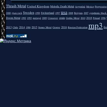
Thrash Metal
United Kingdom
Melodic Death Metal
Argentīnā
Mexico
Progressive
usa
Sweden
Switzerland
2000
glam rock
1998
1997
2008
Belgium
2007
symphonic black
Doom Metal
spain
2018
1992
1993
portugal
2009
Crossover
Gothic Metal
2010
Poland
1996
mp3
2013
2014
2015
2016
fi
Chile
1986
Stoner Metal
Groove
Russian Federation