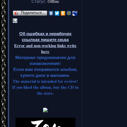
этого сай
Статус:
Offline
связи с
Поделиться…
переключ
альбома
Об ошибках и нерабочих
ссылках пишите сюда
колеблющ
Error and non-working links write
here
но фра
Материал предназначен для
ознакомления!
придали 
Если вам понравился альбом,
купите диск в магазине.
"Procre
The material is intended for review!
сборник
If you liked the album, buy the CD in
the store.
распались
провинц
возро