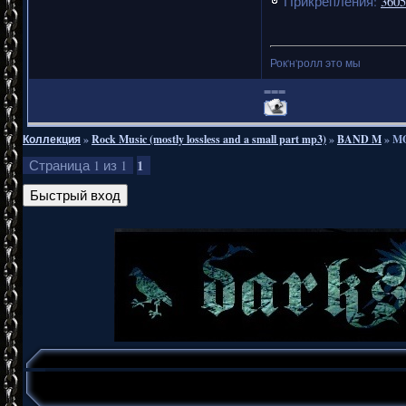
Прикрепления:
3605
Рок'н'ролл это мы
===
Коллекция
»
Rock Music (mostly lossless and a small part mp3)
»
BAND M
»
MO
1
Страница
1
из
1