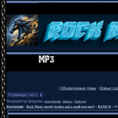
[
Обновленные темы
·
Новые со
1
Страница
1
из
1
Модератор форума:
,
,
Snaggletooth
labanov
Darksage
Коллекция
»
Rock Music (mostly lossless and a small part mp3)
»
BAND M
»
MA