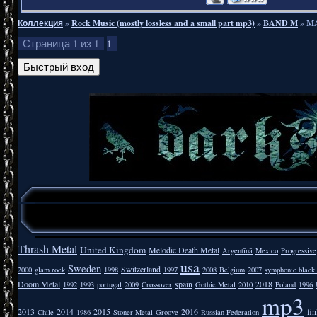
Коллекция
»
Rock Music (mostly lossless and a small part mp3)
»
BAND M
»
MA
1
Страница
1
из
1
Thrash Metal
United Kingdom
Melodic Death Metal
Argentīnā
Mexico
Progressive
usa
Sweden
Switzerland
2000
glam rock
1998
1997
2008
Belgium
2007
symphonic black
Doom Metal
spain
2018
1992
1993
portugal
2009
Crossover
Gothic Metal
2010
Poland
1996
mp3
2013
2014
2015
2016
fi
Chile
1986
Stoner Metal
Groove
Russian Federation