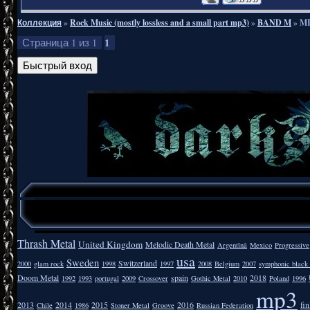
Коллекция
»
Rock Music (mostly lossless and a small part mp3)
»
BAND M
»
MI
1
Страница
1
из
1
Thrash Metal
United Kingdom
Melodic Death Metal
Argentīnā
Mexico
Progressive
usa
Sweden
Switzerland
2000
glam rock
1998
1997
2008
Belgium
2007
symphonic black
Doom Metal
spain
2018
1992
1993
portugal
2009
Crossover
Gothic Metal
2010
Poland
1996
mp3
2013
2014
2015
2016
fi
Chile
1986
Stoner Metal
Groove
Russian Federation