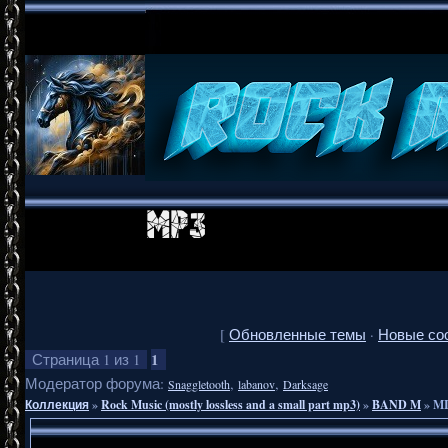
[
Обновленные темы
·
Новые со
1
Страница
1
из
1
Модератор форума:
,
,
Snaggletooth
labanov
Darksage
Коллекция
»
Rock Music (mostly lossless and a small part mp3)
»
BAND M
»
MI