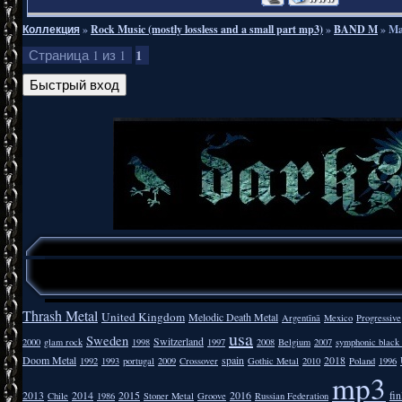
Коллекция
»
Rock Music (mostly lossless and a small part mp3)
»
BAND M
»
Ma
1
Страница
1
из
1
Thrash Metal
United Kingdom
Melodic Death Metal
Argentīnā
Mexico
Progressive
usa
Sweden
Switzerland
2000
glam rock
1998
1997
2008
Belgium
2007
symphonic black
Doom Metal
spain
2018
1992
1993
portugal
2009
Crossover
Gothic Metal
2010
Poland
1996
mp3
2013
2014
2015
2016
fi
Chile
1986
Stoner Metal
Groove
Russian Federation