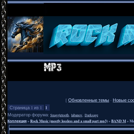
[
Обновленные темы
·
Новые со
1
Страница
1
из
1
Модератор форума:
,
,
Snaggletooth
labanov
Darksage
Коллекция
»
Rock Music (mostly lossless and a small part mp3)
»
BAND M
»
Ma