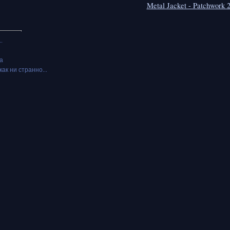
Metal Jacket - Patchwork 
.
а
как ни странно...