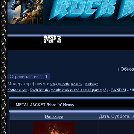
[
Обнов
1
Страница
1
из
1
Модератор форума:
,
,
Snaggletooth
labanov
Darksage
Коллекция
»
Rock Music (mostly lossless and a small part mp3)
»
BAND M
»
ME
METAL JACKET /Hard 'n' Heavy
Darksage
Дата: Суббота, 0