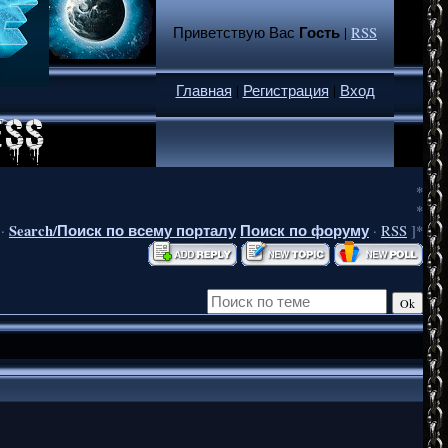
Гость
Приветствую Вас
|
RSS
Главная
|
Регистрация
|
Вход
*
*
Search/Поиск по всему порталу
Поиск по форуму
·
·
RSS
]*