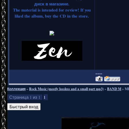
диск в магазине.
The material is intended for review! If you
liked the album, buy the CD in the store.
===
Коллекция
»
Rock Music (mostly lossless and a small part mp3)
»
BAND M
»
ME
1
Страница
1
из
1