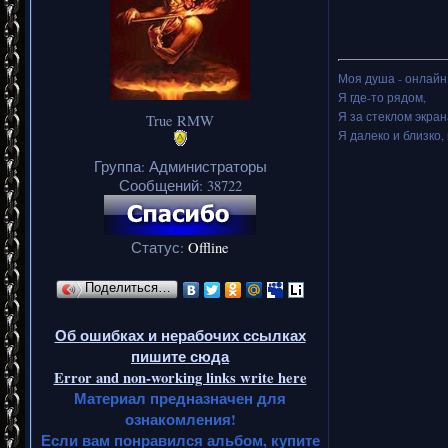
Моя душа - онлайн.
Я где-то рядом,
Я за стеклом экран
True RMW
Я далеко и близко, 
Группа: Администраторы
Сообщений:
38722
Статус:
Offline
Поделиться…
Об ошибках и нерабочих ссылках
пишите сюда
Error and non-working links write here
Материал предназначен для
ознакомления!
Если вам понравился альбом, купите