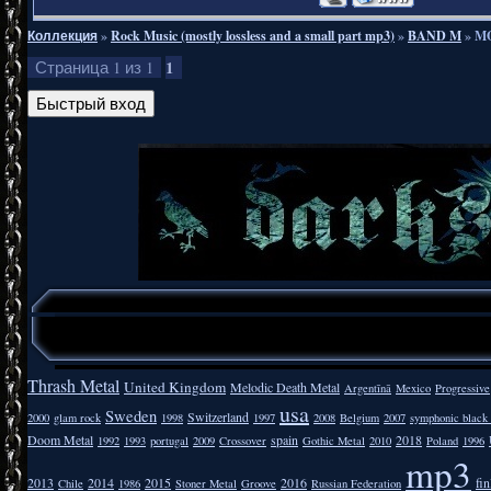
Коллекция
»
Rock Music (mostly lossless and a small part mp3)
»
BAND M
»
MO
1
Страница
1
из
1
Thrash Metal
United Kingdom
Melodic Death Metal
Argentīnā
Mexico
Progressive
usa
Sweden
Switzerland
2000
glam rock
1998
1997
2008
Belgium
2007
symphonic black
Doom Metal
spain
2018
1992
1993
portugal
2009
Crossover
Gothic Metal
2010
Poland
1996
mp3
2013
2014
2015
2016
fi
Chile
1986
Stoner Metal
Groove
Russian Federation