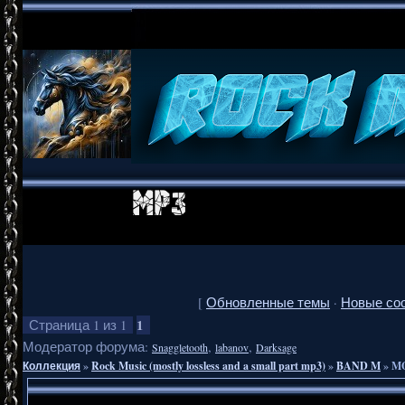
[
Обновленные темы
·
Новые со
1
Страница
1
из
1
Модератор форума:
,
,
Snaggletooth
labanov
Darksage
Коллекция
»
Rock Music (mostly lossless and a small part mp3)
»
BAND M
»
MO