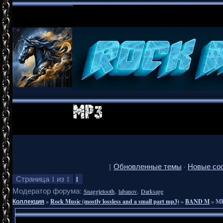
[
Обновленные темы
·
Новые со
1
Страница
1
из
1
Модератор форума:
,
,
Snaggletooth
labanov
Darksage
Коллекция
»
Rock Music (mostly lossless and a small part mp3)
»
BAND M
»
ME