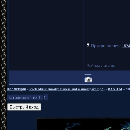
Прикрепления:
1824
Рок'н'ролл это мы
===
Коллекция
»
Rock Music (mostly lossless and a small part mp3)
»
BAND M
»
ME
1
Страница
1
из
1