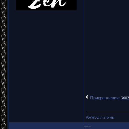
Прикрепления:
3602
Рок'н'ролл это мы
===