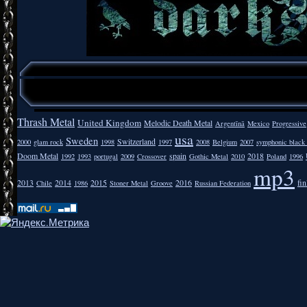
Thrash Metal
United Kingdom
Melodic Death Metal
Argentīnā
Mexico
Progressive
usa
Sweden
Switzerland
2000
glam rock
1998
1997
2008
Belgium
2007
symphonic black
Doom Metal
spain
2018
1992
1993
portugal
2009
Crossover
Gothic Metal
2010
Poland
1996
mp3
2013
2014
2015
2016
fi
Chile
1986
Stoner Metal
Groove
Russian Federation