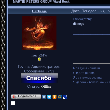
MARTIE PETERS GROUP /Hard Rock
Darksage
Дата: Понедельник, 16.
Discography
discogs
_____________________
True RMW
Группа: Администраторы
Моя душа - онлайн..
Сообщений:
38722
Я где-то рядом,
Я за стеклом экрана
Я далеко и близко, как ни 
Статус:
Offline
Поделиться…