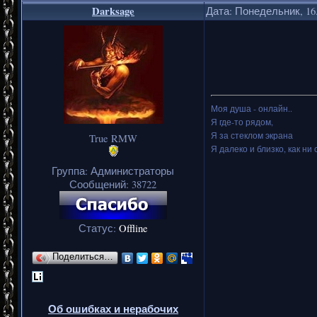
Darksage
Дата: Понедельник, 16.
Моя душа - онлайн..
Я где-то рядом,
Я за стеклом экрана
True RMW
Я далеко и близко, как ни 
Группа: Администраторы
Сообщений:
38722
Статус:
Offline
Поделиться…
Об ошибках и нерабочих