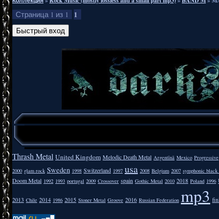
Коллекция
»
Rock Music (mostly lossless and a small part mp3)
»
BAND M
»
MA
1
Страница
1
из
1
Thrash Metal
United Kingdom
Melodic Death Metal
Argentīnā
Mexico
Progressive
usa
Sweden
Switzerland
2000
glam rock
1998
1997
2008
Belgium
2007
symphonic black
Doom Metal
spain
2018
1992
1993
portugal
2009
Crossover
Gothic Metal
2010
Poland
1996
mp3
2013
2014
2015
2016
fi
Chile
1986
Stoner Metal
Groove
Russian Federation