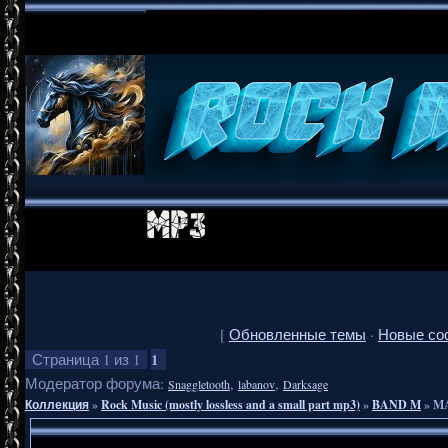
[
Обновленные темы
·
Новые со
1
Страница
1
из
1
Модератор форума:
,
,
Snaggletooth
labanov
Darksage
Коллекция
»
Rock Music (mostly lossless and a small part mp3)
»
BAND M
»
MA