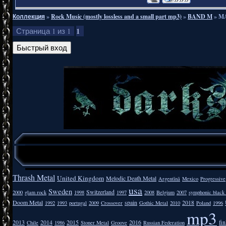
Коллекция
»
Rock Music (mostly lossless and a small part mp3)
»
BAND M
»
MA
1
Страница
1
из
1
Thrash Metal
United Kingdom
Melodic Death Metal
Argentīnā
Mexico
Progressive
usa
Sweden
Switzerland
2000
glam rock
1998
1997
2008
Belgium
2007
symphonic black
Doom Metal
spain
2018
1992
1993
portugal
2009
Crossover
Gothic Metal
2010
Poland
1996
mp3
2013
2014
2015
2016
fi
Chile
1986
Stoner Metal
Groove
Russian Federation