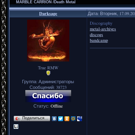
MARBLE CARRION /Death Metal
Darksage
Дата: Вторник, 17.09.2
Discography
metal-archives
discogs
bandcamp
_____________________
True RMW
Группа: Администраторы
Сообщений:
38723
Статус:
Offline
Поделиться…