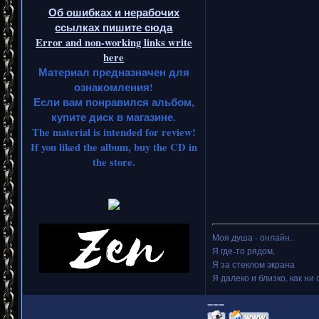
Об ошибках и нерабочих
ссылках пишите сюда
Error and non-working links write
here
Материал предназначен для
ознакомления!
Если вам понравился альбом,
купите диск в магазине.
The material is intended for review!
If you liked the album, buy the CD in
the store.
Моя душа - онлайн..
Я где-то рядом,
Я за стеклом экрана
Я далеко и близко, как ни 
===