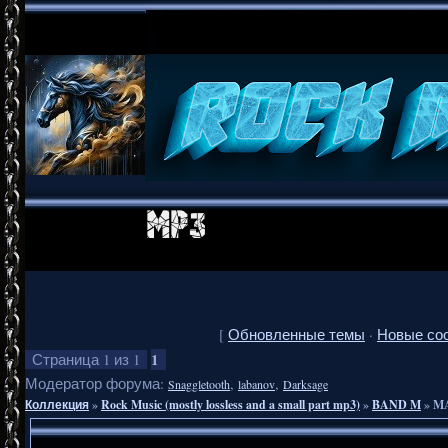
[
Обновленные темы
·
Новые со
1
Страница
1
из
1
Модератор форума:
,
,
Snaggletooth
labanov
Darksage
Коллекция
»
Rock Music (mostly lossless and a small part mp3)
»
BAND M
»
MA