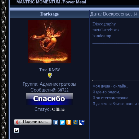
MANTRIC MOMENTUM /Power Metal
Darksage
Дата: Воскресенье, 14.
Discography
metal-archives
bandcamp
_____________________
True RMW
Группа: Администраторы
Моя душа - онлайн..
Сообщений:
38722
Я где-то рядом,
Я за стеклом экрана
Я далеко и близко, как ни 
Статус:
Offline
Поделиться…