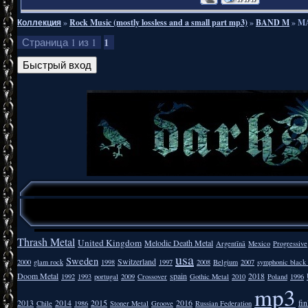
Коллекция
»
Rock Music (mostly lossless and a small part mp3)
»
BAND M
»
MA
1
Страница
1
из
1
Thrash Metal
United Kingdom
Melodic Death Metal
Argentīnā
Mexico
Progressive
usa
Sweden
Switzerland
2000
glam rock
1998
1997
2008
Belgium
2007
symphonic black
Doom Metal
spain
2018
1992
1993
portugal
2009
Crossover
Gothic Metal
2010
Poland
1996
mp3
2013
2014
2015
2016
fi
Chile
1986
Stoner Metal
Groove
Russian Federation