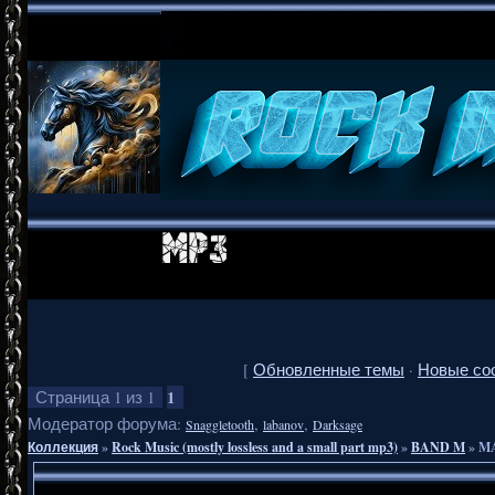
[
Обновленные темы
·
Новые со
1
Страница
1
из
1
Модератор форума:
,
,
Snaggletooth
labanov
Darksage
Коллекция
»
Rock Music (mostly lossless and a small part mp3)
»
BAND M
»
MA