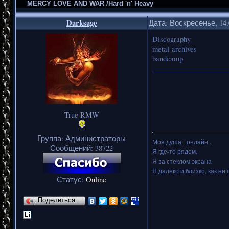
MERCY LOVE AND WAR /Hard 'n' Heavy
Darksage
Дата: Воскресенье, 14.
Discography
metal-archives
bandcamp
_____________________
True RMW
Группа: Администраторы
Моя душа - онлайн..
Сообщений:
38722
Я где-то рядом,
Я за стеклом экрана
Я далеко и близко, как ни 
Статус:
Online
Поделиться…