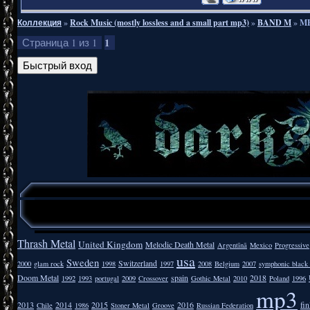
Коллекция
»
Rock Music (mostly lossless and a small part mp3)
»
BAND M
»
ME
1
Страница
1
из
1
Thrash Metal
United Kingdom
Melodic Death Metal
Argentīnā
Mexico
Progressive
usa
Sweden
Switzerland
2000
glam rock
1998
1997
2008
Belgium
2007
symphonic black
Doom Metal
spain
2018
1992
1993
portugal
2009
Crossover
Gothic Metal
2010
Poland
1996
mp3
2013
2014
2015
2016
fi
Chile
1986
Stoner Metal
Groove
Russian Federation