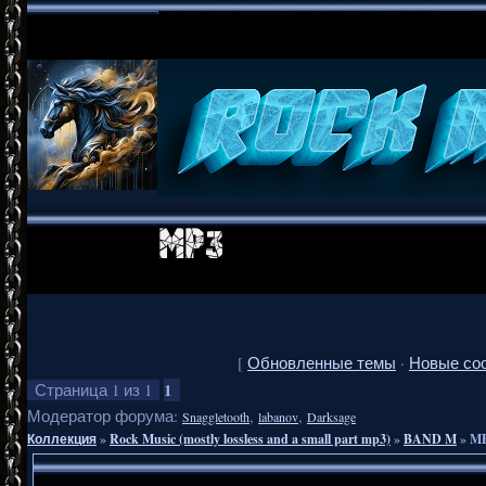
[
Обновленные темы
·
Новые со
1
Страница
1
из
1
Модератор форума:
,
,
Snaggletooth
labanov
Darksage
Коллекция
»
Rock Music (mostly lossless and a small part mp3)
»
BAND M
»
ME