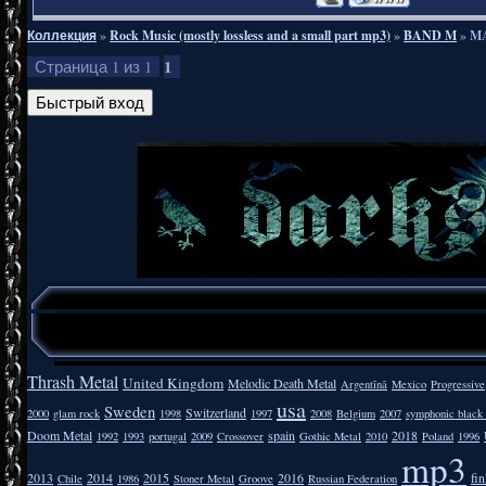
Коллекция
»
Rock Music (mostly lossless and a small part mp3)
»
BAND M
»
MA
1
Страница
1
из
1
Thrash Metal
United Kingdom
Melodic Death Metal
Argentīnā
Mexico
Progressive
usa
Sweden
Switzerland
2000
glam rock
1998
1997
2008
Belgium
2007
symphonic black
Doom Metal
spain
2018
1992
1993
portugal
2009
Crossover
Gothic Metal
2010
Poland
1996
mp3
2013
2014
2015
2016
fi
Chile
1986
Stoner Metal
Groove
Russian Federation