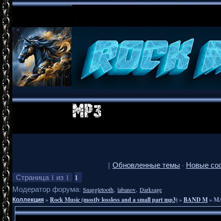
[
Обновленные темы
·
Новые со
1
Страница
1
из
1
Модератор форума:
,
,
Snaggletooth
labanov
Darksage
Коллекция
»
Rock Music (mostly lossless and a small part mp3)
»
BAND M
»
MA