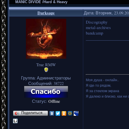
MANIC DIVIDE /Hard & Heavy
Darksage
Дата: Вторник, 23.09.2
Discography
metal-archives
bandcamp
_____________________
True RMW
Группа: Администраторы
Моя душа - онлайн..
Сообщений:
38722
Я где-то рядом,
Я за стеклом экрана
Я далеко и близко, как ни 
Статус:
Offline
Поделиться…