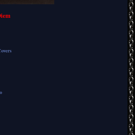
Diem
overs
o