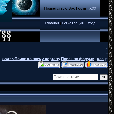
Гость
Приветствую Вас
|
RSS
Главная
|
Регистрация
|
Вход
*
*
Search/Поиск по всему порталу
Поиск по форуму
·
·
RSS
]*