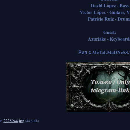
David López - Bass
Victor López - Guitars, V
Patricio Ruiz - Drum
Guest:
Azurlake - Keyboard
Рип с MeTaLMaDNeSS.
я:
2228944.jpg
(44.8 Kb)