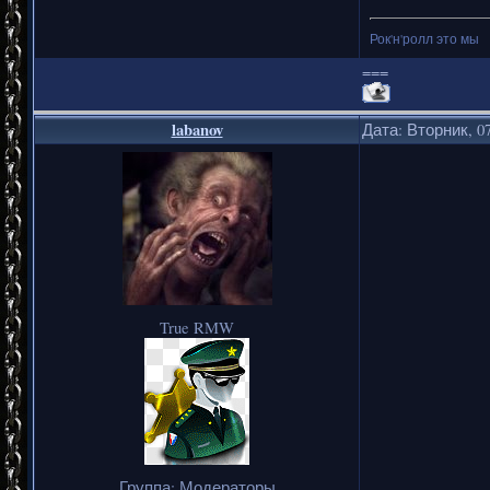
Рок'н'ролл это мы
===
labanov
Дата: Вторник, 07
True RMW
Группа: Модераторы