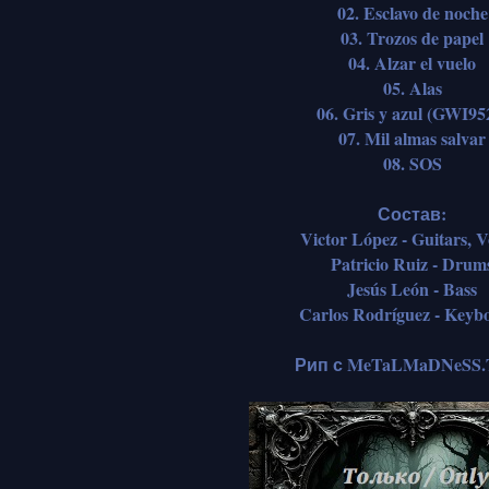
02. Esclavo de noche
03. Trozos de papel
04. Alzar el vuelo
05. Alas
06. Gris y azul (GWI95
07. Mil almas salvar
08. SOS
Состав:
Victor López - Guitars, V
Patricio Ruiz - Drum
Jesús León - Bass
Carlos Rodríguez - Keyb
Рип с MeTaLMaDNeSS.