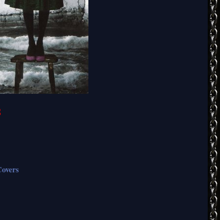
S
overs