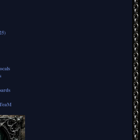
25)
ocals
s
oards
TeaM