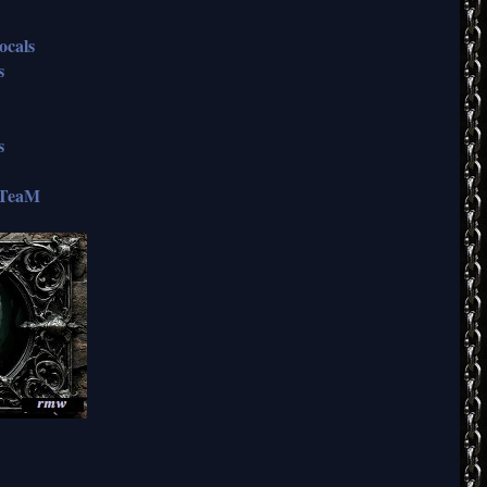
ocals
s
s
TeaM