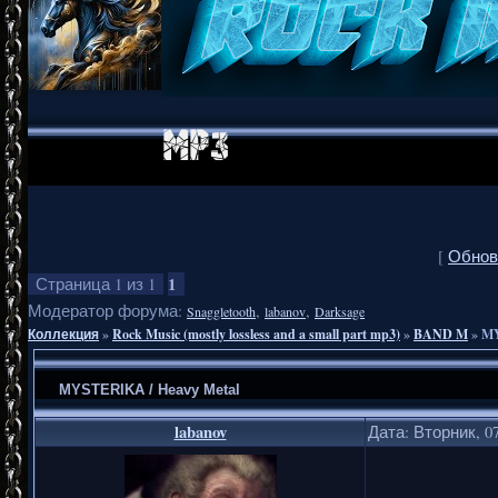
[
Обнов
1
Страница
1
из
1
Модератор форума:
,
,
Snaggletooth
labanov
Darksage
Коллекция
»
Rock Music (mostly lossless and a small part mp3)
»
BAND M
»
MY
MYSTERIKA / Heavy Metal
labanov
Дата: Вторник, 07