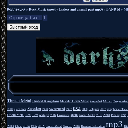
Коллекция
»
Rock Music (mostly lossless and a small part mp3)
»
BAND M
»
MI
1
Страница
1
из
1
Thrash Metal
United Kingdom
Melodic Death Metal
Argentīnā
Mexico
Progressive
usa
Sweden
Switzerland
2000
glam rock
1998
1997
2008
Belgium
2007
symphonic black
Doom Metal
spain
2018
1992
1993
portugal
2009
Crossover
Gothic Metal
2010
Poland
1996
mp3
2013
2014
2015
2016
fi
Chile
1986
Stoner Metal
Groove
Russian Federation