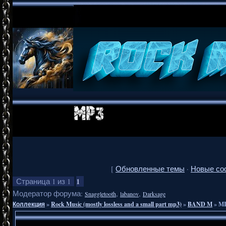
[
Обновленные темы
·
Новые со
1
Страница
1
из
1
Модератор форума:
,
,
Snaggletooth
labanov
Darksage
Коллекция
»
Rock Music (mostly lossless and a small part mp3)
»
BAND M
»
MI