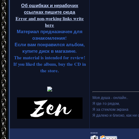
Об ошибках и нерабочих
ссылках пишите сюда
Error and non-working links write
here
Материал предназначен для
ознакомления!
Если вам понравился альбом,
купите диск в магазине.
The material is intended for review!
If you liked the album, buy the CD in
the store.
Моя душа - онлайн..
Я где-то рядом,
Я за стеклом экрана
Я далеко и близко, как ни 
===