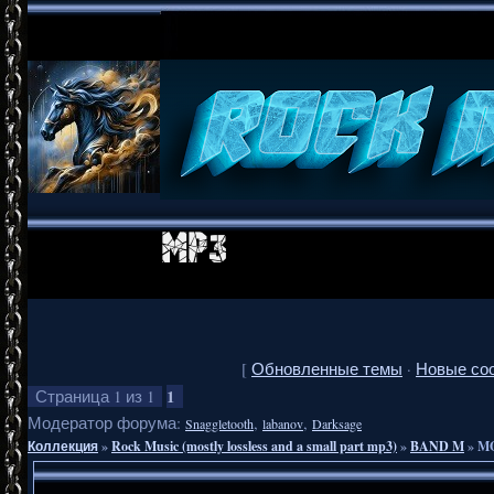
[
Обновленные темы
·
Новые со
1
Страница
1
из
1
Модератор форума:
,
,
Snaggletooth
labanov
Darksage
Коллекция
»
Rock Music (mostly lossless and a small part mp3)
»
BAND M
»
MO