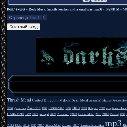
Коллекция
»
Rock Music (mostly lossless and a small part mp3)
»
BAND M
»
MO
1
Страница
1
из
1
Thrash Metal
United Kingdom
Melodic Death Metal
Argentīnā
Mexico
Progressive
usa
Sweden
Switzerland
2000
glam rock
1998
1997
2008
Belgium
2007
symphonic black
Doom Metal
spain
2018
1992
1993
portugal
2009
Crossover
Gothic Metal
2010
Poland
1996
mp3
2013
2014
2015
2016
fi
Chile
1986
Stoner Metal
Groove
Russian Federation