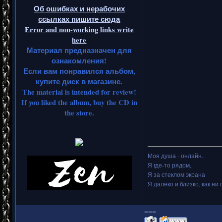
Об ошибках и нерабочих
ссылках пишите сюда
Error and non-working links write
here
Материал предназначен для
ознакомления!
Если вам понравился альбом,
купите диск в магазине.
The material is intended for review!
If you liked the album, buy the CD in
the store.
Моя душа - онлайн..
Я где-то рядом,
Я за стеклом экрана
Я далеко и близко, как ни 
===