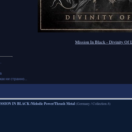
Mission In Black - Divinity Of 
.
а
как ни странно...
SSION IN BLACK /Melodic Power/Thrash Metal
(Germany / Collection /t)