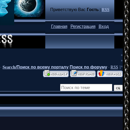
Гость
Приветствую Вас
|
RSS
Главная
|
Регистрация
|
Вход
*
*
Search/Поиск по всему порталу
Поиск по форуму
·
·
RSS
]*