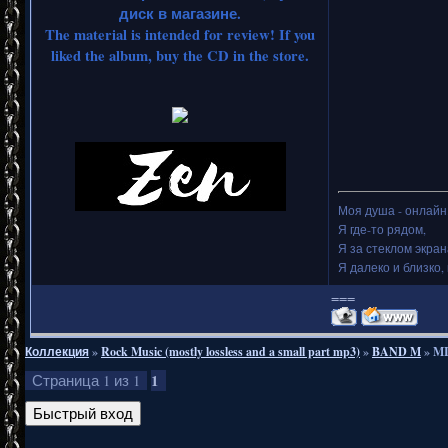
диск в магазине.
The material is intended for review! If you
liked the album, buy the CD in the store.
Моя душа - онлайн.
Я где-то рядом,
Я за стеклом экран
Я далеко и близко, 
===
Коллекция
»
Rock Music (mostly lossless and a small part mp3)
»
BAND M
»
MI
1
Страница
1
из
1