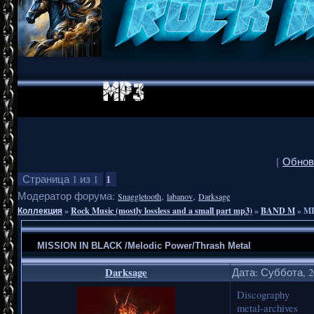
[
Обнов
1
Страница
1
из
1
Модератор форума:
,
,
Snaggletooth
labanov
Darksage
Коллекция
»
Rock Music (mostly lossless and a small part mp3)
»
BAND M
»
MI
MISSION IN BLACK /Melodic Power/Thrash Metal
Darksage
Дата: Суббота, 2
Discography
metal-archives