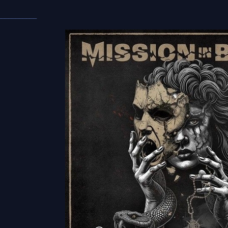
___________