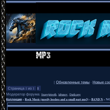
[
Обновленные темы
·
Новые со
1
Страница
1
из
1
Модератор форума:
,
,
Snaggletooth
labanov
Darksage
Коллекция
»
Rock Music (mostly lossless and a small part mp3)
»
BAND N
»
NO