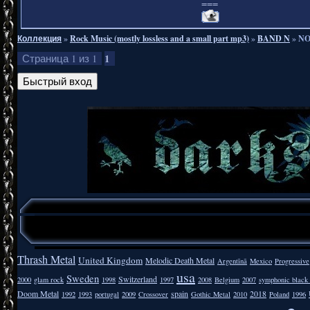
===
Коллекция
»
Rock Music (mostly lossless and a small part mp3)
»
BAND N
»
NO
1
Страница
1
из
1
Thrash Metal
United Kingdom
Melodic Death Metal
Argentīnā
Mexico
Progressive
usa
Sweden
Switzerland
2000
glam rock
1998
1997
2008
Belgium
2007
symphonic black
Doom Metal
spain
2018
1992
1993
portugal
2009
Crossover
Gothic Metal
2010
Poland
1996