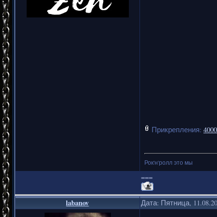
Прикрепления:
4000
Рок'н'ролл это мы
===
labanov
Дата: Пятница, 11.08.2