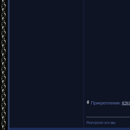
Прикрепления:
8281
Рок'н'ролл это мы