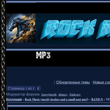
[
Обновленные темы
·
Новые со
1
Страница
1
из
1
Модератор форума:
,
,
Snaggletooth
labanov
Darksage
Коллекция
»
Rock Music (mostly lossless and a small part mp3)
»
BAND N
»
NE