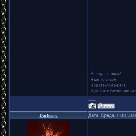
Моя душа - онлайн..
Я где-то рядом,
Я за стеклом экрана
Я далеко и близко, как ни 
===
Darksage
Дата: Среда, 14.02.202