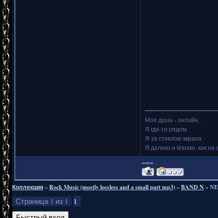
Моя душа - онлайн..
Я где-то рядом,
Я за стеклом экрана
Я далеко и близко, как ни 
===
Коллекция
»
Rock Music (mostly lossless and a small part mp3)
»
BAND N
»
NE
1
Страница
1
из
1