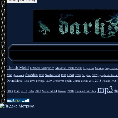
Thrash Metal
United Kingdom
Melodic Death Metal
Argentīnā
Mexico
Progressive
usa
Sweden
Switzerland
2000
glam rock
1998
1997
2008
Belgium
2007
symphonic black
Doom Metal
spain
2018
1992
1993
portugal
2009
Crossover
Gothic Metal
2010
Poland
1996
mp3
2013
2014
2015
2016
fi
Chile
1986
Stoner Metal
Groove
Russian Federation