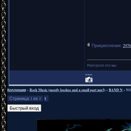
Прикрепления:
2976
Рок'н'ролл это мы
===
Коллекция
»
Rock Music (mostly lossless and a small part mp3)
»
BAND N
»
NO
1
Страница
1
из
1