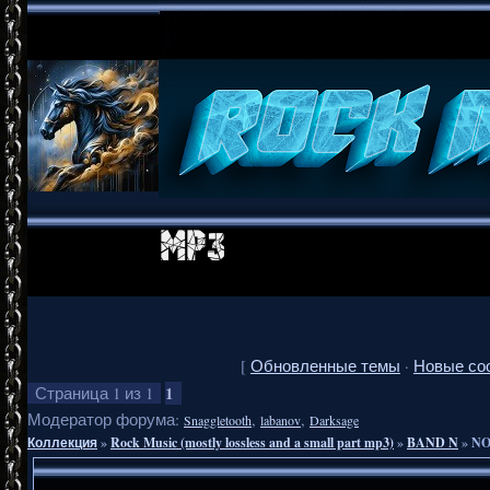
[
Обновленные темы
·
Новые со
1
Страница
1
из
1
Модератор форума:
,
,
Snaggletooth
labanov
Darksage
Коллекция
»
Rock Music (mostly lossless and a small part mp3)
»
BAND N
»
NO