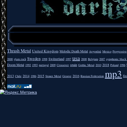
Thrash Metal
United Kingdom
Melodic Death Metal
Argentīnā
Mexico
Progressive
usa
Sweden
Switzerland
2000
glam rock
1998
1997
2008
Belgium
2007
symphonic black
Doom Metal
spain
2018
1992
1993
portugal
2009
Crossover
Gothic Metal
2010
Poland
1996
mp3
2013
2014
2015
2016
fi
Chile
1986
Stoner Metal
Groove
Russian Federation