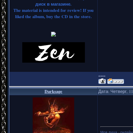
диск в магазине.
The material is intended for review! If you
liked the album, buy the CD in the store.
===
Darksage
Дата: Четверг, 11
Моя душа - онлайн.