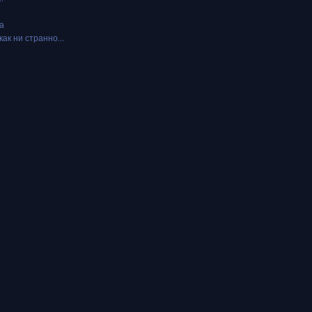
а
как ни странно...