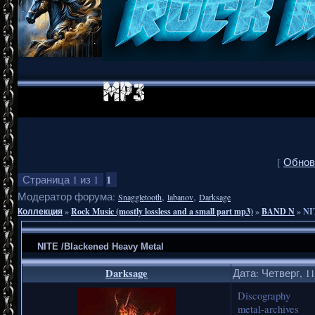
[
Обнов
1
Страница
1
из
1
Модератор форума:
,
,
Snaggletooth
labanov
Darksage
Коллекция
»
Rock Music (mostly lossless and a small part mp3)
»
BAND N
»
NI
NITE /Blackened Heavy Metal
Darksage
Дата: Четверг, 11
Discography
metal-archives