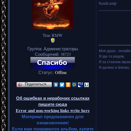
bandcamp
_______________
True RMW
Группа: Администраторы
Моя душа - онлайн.
Сообщений:
38723
Я где-то рядом,
Я за стеклом экран
Я далеко и близко, 
Статус:
Offline
Поделиться…
Об ошибках и нерабочих ссылках
пишите сюда
Error and non-working links write here
Материал предназначен для
ознакомления!
Если вам понравился альбом, купите