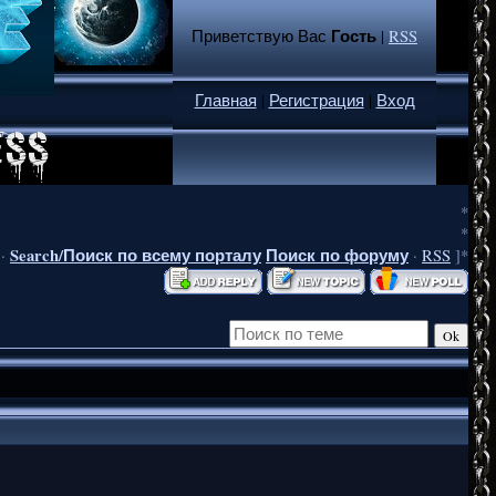
Гость
Приветствую Вас
|
RSS
Главная
|
Регистрация
|
Вход
*
*
Search/Поиск по всему порталу
Поиск по форуму
·
·
RSS
]*