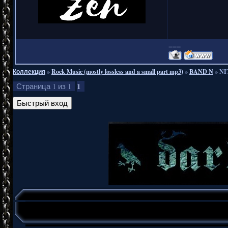
===
Коллекция
»
Rock Music (mostly lossless and a small part mp3)
»
BAND N
»
NI
1
Страница
1
из
1