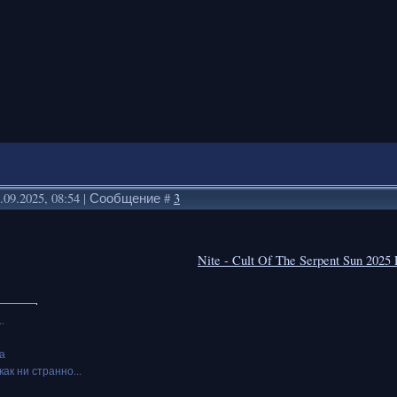
.09.2025, 08:54 | Сообщение #
3
Nite - Cult Of The Serpent Sun 202
.
а
как ни странно...