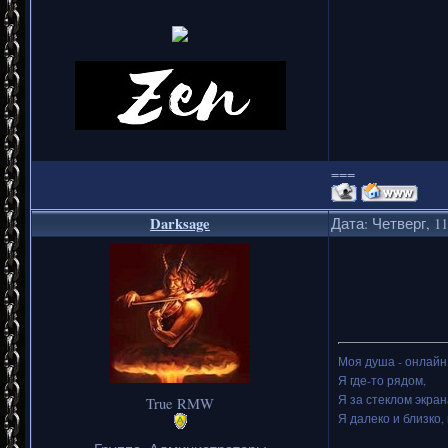
===
Darksage
Дата: Четверг, 11
Моя душа - онлайн.
Я где-то рядом,
Я за стеклом экран
True RMW
Я далеко и близко, 