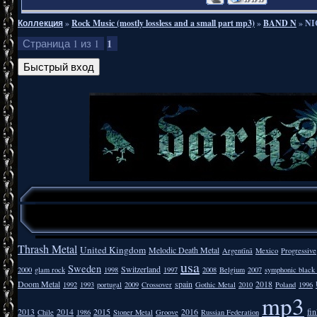
Коллекция
»
Rock Music (mostly lossless and a small part mp3)
»
BAND N
»
NI
1
Страница
1
из
1
Thrash Metal
United Kingdom
Melodic Death Metal
Argentīnā
Mexico
Progressive
usa
Sweden
Switzerland
2000
glam rock
1998
1997
2008
Belgium
2007
symphonic black
Doom Metal
spain
2018
1992
1993
portugal
2009
Crossover
Gothic Metal
2010
Poland
1996
mp3
2013
2014
2015
2016
fi
Chile
1986
Stoner Metal
Groove
Russian Federation