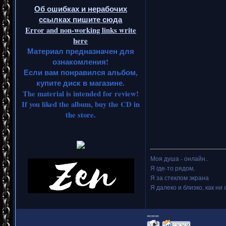
Об ошибках и нерабочих
ссылках пишите сюда
Error and non-working links write
here
Материал предназначен для
ознакомления!
Если вам понравился альбом,
купите диск в магазине.
The material is intended for review!
If you liked the album, buy the CD in
the store.
Моя душа - онлайн..
Я где-то рядом,
Я за стеклом экрана
Я далеко и близко, как ни 
===