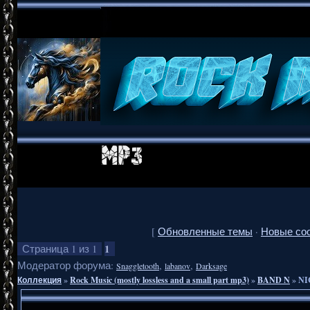
[
Обновленные темы
·
Новые со
1
Страница
1
из
1
Модератор форума:
,
,
Snaggletooth
labanov
Darksage
Коллекция
»
Rock Music (mostly lossless and a small part mp3)
»
BAND N
»
NI