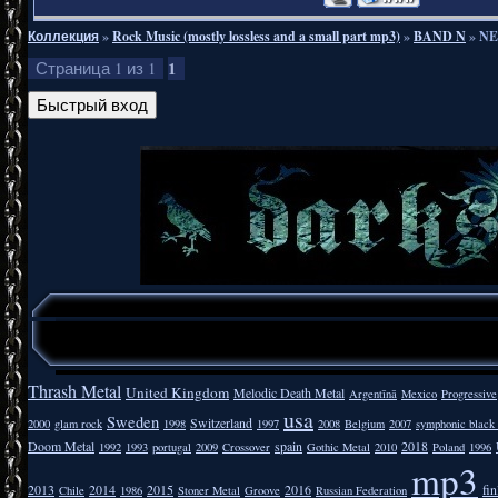
Коллекция
»
Rock Music (mostly lossless and a small part mp3)
»
BAND N
»
NE
1
Страница
1
из
1
Thrash Metal
United Kingdom
Melodic Death Metal
Argentīnā
Mexico
Progressive
usa
Sweden
Switzerland
2000
glam rock
1998
1997
2008
Belgium
2007
symphonic black
Doom Metal
spain
2018
1992
1993
portugal
2009
Crossover
Gothic Metal
2010
Poland
1996
mp3
2013
2014
2015
2016
fi
Chile
1986
Stoner Metal
Groove
Russian Federation