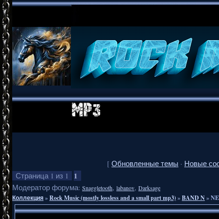
[
Обновленные темы
·
Новые со
1
Страница
1
из
1
Модератор форума:
,
,
Snaggletooth
labanov
Darksage
Коллекция
»
Rock Music (mostly lossless and a small part mp3)
»
BAND N
»
NE