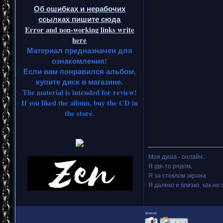
Об ошибках и нерабочих
ссылках пишите сюда
Error and non-working links write
here
Материал предназначен для
ознакомления!
Если вам понравился альбом,
купите диск в магазине.
The material is intended for review!
If you liked the album, buy the CD in
the store.
Моя душа - онлайн..
Я где-то рядом,
Я за стеклом экрана
Я далеко и близко, как ни 
===