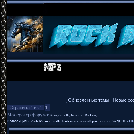
[
Обновленные темы
·
Новые со
1
Страница
1
из
1
Модератор форума:
,
,
Snaggletooth
labanov
Darksage
Коллекция
»
Rock Music (mostly lossless and a small part mp3)
»
BAND O
»
OU