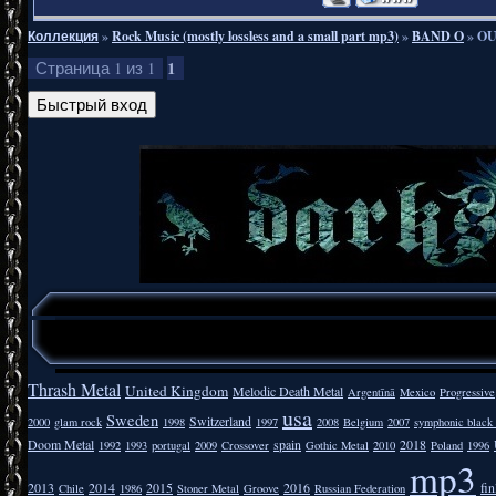
Коллекция
»
Rock Music (mostly lossless and a small part mp3)
»
BAND O
»
OU
1
Страница
1
из
1
Thrash Metal
United Kingdom
Melodic Death Metal
Argentīnā
Mexico
Progressive
usa
Sweden
Switzerland
2000
glam rock
1998
1997
2008
Belgium
2007
symphonic black
Doom Metal
spain
2018
1992
1993
portugal
2009
Crossover
Gothic Metal
2010
Poland
1996
mp3
2013
2014
2015
2016
fi
Chile
1986
Stoner Metal
Groove
Russian Federation