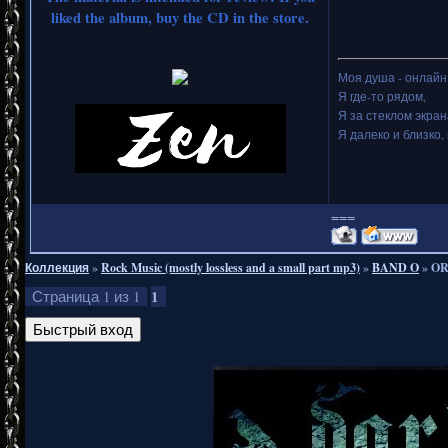
liked the album, buy the CD in the store.
Моя душа - онлайн.
Я где-то рядом,
Я за стеклом экран
Я далеко и близко, 
===
Коллекция
»
Rock Music (mostly lossless and a small part mp3)
»
BAND O
»
OR
1
Страница
1
из
1