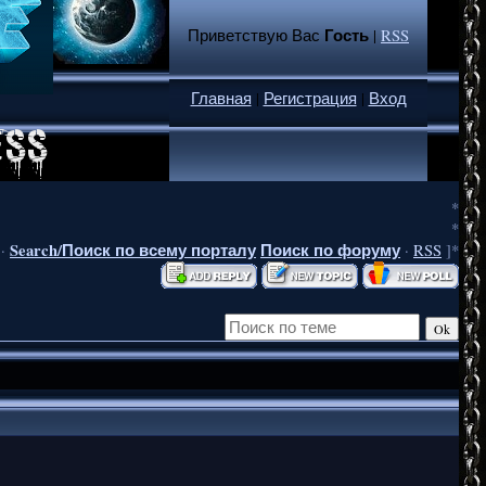
Гость
Приветствую Вас
|
RSS
Главная
|
Регистрация
|
Вход
*
*
Search/Поиск по всему порталу
Поиск по форуму
·
·
RSS
]*