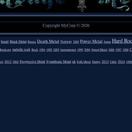
Copyright MyCorp © 2026
Hard Ro
Death Metal
Power Metal
brazil
Black Metal
Norway
Russia
2005
Japan
melodic rock
C
etalcore
Rock
1984
1985
2003
instrumental
1999
2004
Speed Metal
2006
1987
1988
nce
2012
Progressive Metal
Symphonic Metal
uk
2013
2014
2002
Folk Metal
Sludge
Chile
1986