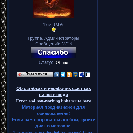
True RMW
Группа: Администраторы
Сообщений:
38716
Статус:
Offline
Поделиться…
Об ошибках и нерабочих ссылках
пишите сюда
Error and non-working links write here
Материал предназначен для
ознакомления!
Если вам понравился альбом, купите
диск в магазине.
The material is intended for review! If you