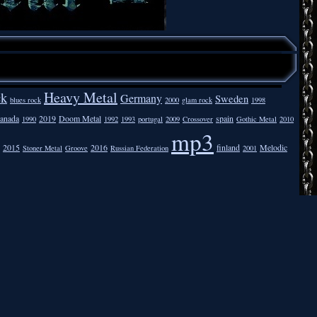
Heavy Metal
ck
Germany
Sweden
blues rock
2000
glam rock
1998
anada
2019
Doom Metal
spain
1990
1992
1993
portugal
2009
Crossover
Gothic Metal
2010
mp3
2015
2016
finland
Melodic
Stoner Metal
Groove
Russian Federation
2001