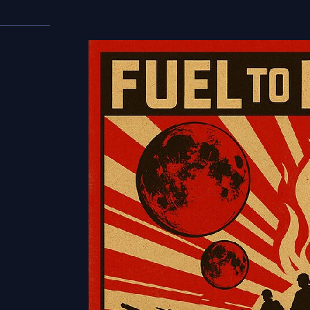
___________