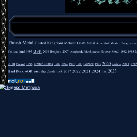
Thrash Metal
United Kingdom
Melodic Death Metal
Argentīnā
Mexico
Progressive
usa
Switzerland
1997
2008
Belgium
2007
symphonic black metal
Groove Metal
1982
1983
M
2020
2018
United States
Greece
2011
Fra
Poland
1996
1989
1994
1991
1980
1995
austria
2023
2022
2021
2024
Hard Rock
AOR
australia
2017
flac
classic rock