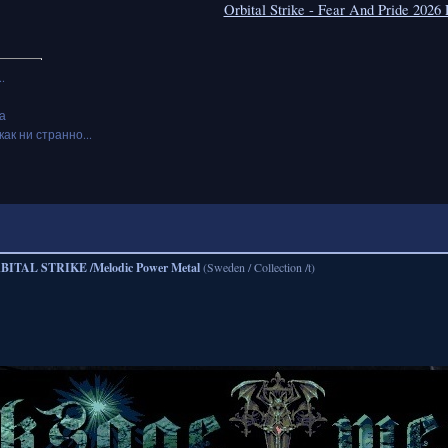
Orbital Strike - Fear And Pride 202
.
а
как ни странно...
BITAL STRIKE /Melodic Power Metal
(Sweden / Collection /t)