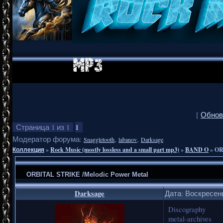
[
Обнов
1
Страница
1
из
1
Модератор форума:
,
,
Snaggletooth
labanov
Darksage
Коллекция
»
Rock Music (mostly lossless and a small part mp3)
»
BAND O
»
OR
ORBITAL STRIKE /Melodic Power Metal
Darksage
Дата: Воскресень
Discography
metal-archives