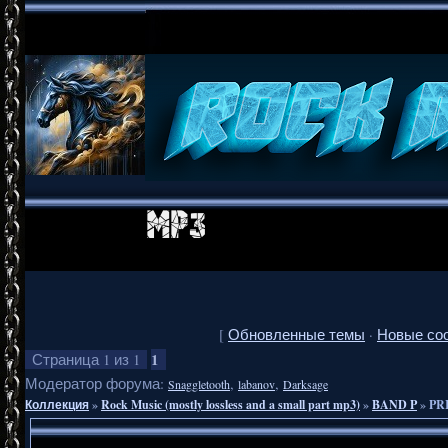
[
Обновленные темы
·
Новые со
1
Страница
1
из
1
Модератор форума:
,
,
Snaggletooth
labanov
Darksage
Коллекция
»
Rock Music (mostly lossless and a small part mp3)
»
BAND P
»
PRI