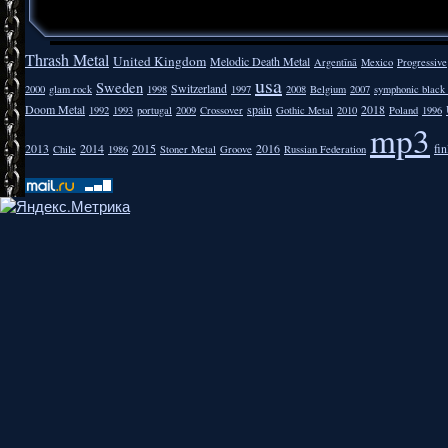
Thrash Metal
United Kingdom
Melodic Death Metal
Argentīnā
Mexico
Progressive
usa
Sweden
Switzerland
2000
glam rock
1998
1997
2008
Belgium
2007
symphonic black
Doom Metal
spain
2018
1992
1993
portugal
2009
Crossover
Gothic Metal
2010
Poland
1996
mp3
2013
2014
2015
2016
fi
Chile
1986
Stoner Metal
Groove
Russian Federation