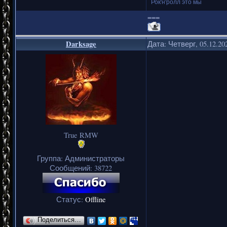
Рок'н'ролл это мы
===
Darksage
Дата: Четверг, 05.12.20
True RMW
Группа: Администраторы
Сообщений:
38722
Статус:
Offline
Поделиться…