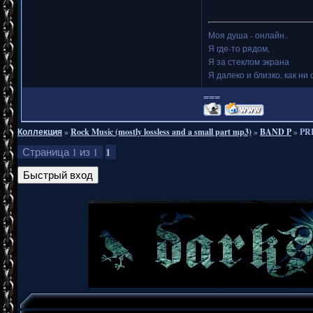
Моя душа - онлайн..
Я где-то рядом,
Я за стеклом экрана
Я далеко и близко, как ни 
===
Коллекция
»
Rock Music (mostly lossless and a small part mp3)
»
BAND P
»
PRI
1
Страница
1
из
1